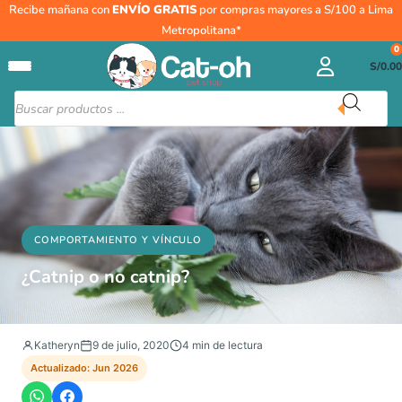
Ir
Recibe mañana con
Tu
ENVÍO GRATIS
por compras mayores a S/100 a Lima
al
correo
Metropolitana*
contenido
0
electrónico
S/
0.00
Búsqueda
de
productos
COMPORTAMIENTO Y VÍNCULO
¿Catnip o no catnip?
Katheryn
9 de julio, 2020
4 min de lectura
Actualizado: Jun 2026