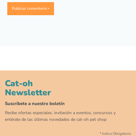
Cat-oh
Newsletter
00
00
00
00
:
:
:
TERMINA EN
DÍAS
HORAS
MIN
SEG
Suscríbete a nuestro boletín
✕
Recibe ofertas especiales, invitación a eventos, concursos y
CAT WEEK · 4 AL 8 DE AGOSTO
entérate de las últimas novedades de cat-oh pet shop
*
Indica Obligatorio