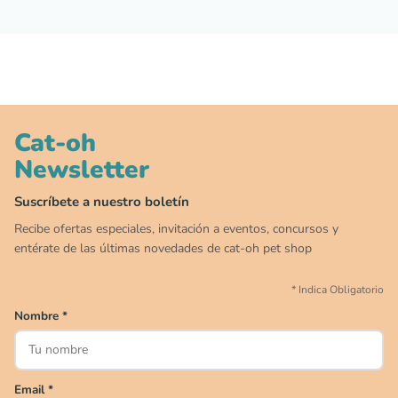
Cat-oh
Newsletter
00
00
00
00
:
:
:
TERMINA EN
DÍAS
HORAS
MIN
SEG
Suscríbete a nuestro boletín
✕
Recibe ofertas especiales, invitación a eventos, concursos y
CAT WEEK · 4 AL 8 DE AGOSTO
entérate de las últimas novedades de cat-oh pet shop
*
Indica Obligatorio
Siempre fuimos
raros.
Nombre
*
Hoy somos mayoría.
Descuentos y promos en tus marcas favoritas 🐾
Email
*