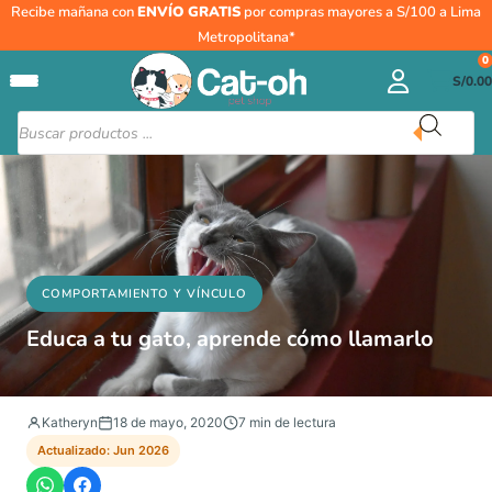
Ir
Recibe mañana con
Tu
ENVÍO GRATIS
por compras mayores a S/100 a Lima
al
correo
Metropolitana*
contenido
0
electrónico
S/
0.00
Búsqueda
de
productos
COMPORTAMIENTO Y VÍNCULO
Educa a tu gato, aprende cómo llamarlo
Katheryn
18 de mayo, 2020
7 min de lectura
Actualizado: Jun 2026