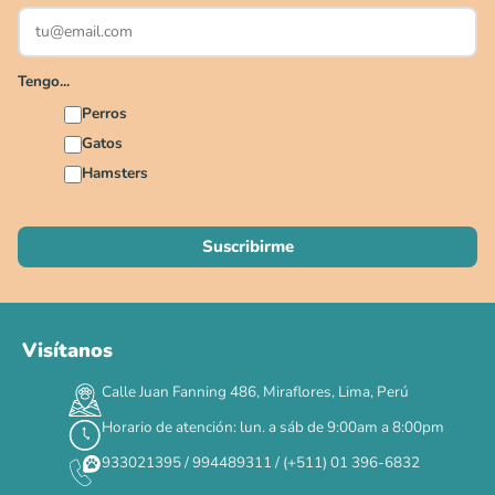
Solo por esta semana.
Applaws 15%
Bravery 15%
Hill's 15%
Tiki Cat 5+1
Dr. Clauder's 3+1
N&D 5%
Y más...
Tengo...
Perros
Ver todas las promos 🐾
Gatos
Hamsters
Ahora no
Visítanos
Calle Juan Fanning 486, Miraflores, Lima, Perú
Horario de atención: lun. a sáb de 9:00am a 8:00pm
933021395 / 994489311 / (+511) 01 396-6832