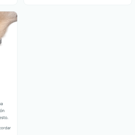
ua
ión
sto.
cordar