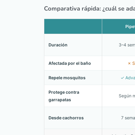
Comparativa rápida: ¿cuál se ad
Pipe
Duración
3–4 se
Afectada por el baño
✗ S
Repele mosquitos
✓ Adva
Protege contra
Según 
garrapatas
Desde cachorros
7 sem