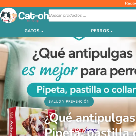
Ir
Recib
al
Búsqueda
de
contenido
productos
GATOS
PERROS
SALUD Y PREVENCIÓN
¿Qué antipulgas
Pipeta, pastilla 