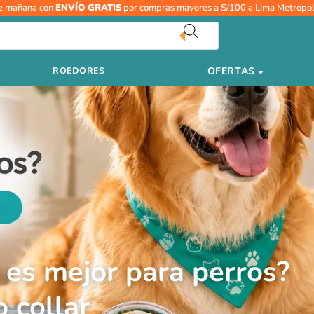
e mañana con
ENVÍO GRATIS
por compras mayores a S/100 a Lima Metropol
Tu
correo
electrónico
OFERTAS
ROEDORES
 es mejor para perros?
o collar