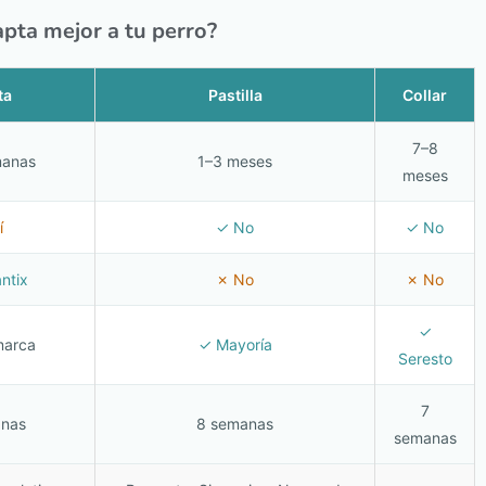
apta mejor a tu perro?
ta
Pastilla
Collar
7–8
manas
1–3 meses
meses
í
✓ No
✓ No
ntix
✗ No
✗ No
✓
marca
✓ Mayoría
Seresto
7
anas
8 semanas
semanas