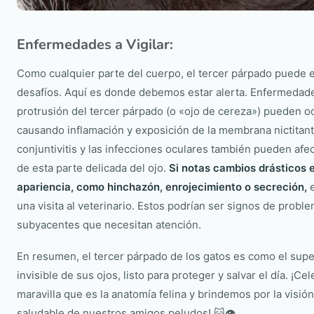
Enfermedades a Vigilar:
Como cualquier parte del cuerpo, el tercer párpado puede 
desafíos. Aquí es donde debemos estar alerta. Enfermedad
protrusión del tercer párpado (o «ojo de cereza») pueden oc
causando inflamación y exposición de la membrana nictitant
conjuntivitis y las infecciones oculares también pueden afec
de esta parte delicada del ojo.
Si notas cambios drásticos 
apariencia, como hinchazón, enrojecimiento o secreción,
e
una visita al veterinario. Estos podrían ser signos de probl
subyacentes que necesitan atención.
En resumen, el tercer párpado de los gatos es como el sup
invisible de sus ojos, listo para proteger y salvar el día. ¡Ce
maravilla que es la anatomía felina y brindemos por la visión
saludable de nuestros amigos peludos! 🐱👁️