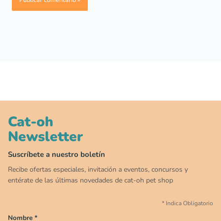
Cat-oh
Newsletter
00
00
00
00
:
:
:
TERMINA EN
DÍAS
HORAS
MIN
SEG
Suscríbete a nuestro boletín
✕
Recibe ofertas especiales, invitación a eventos, concursos y
CAT WEEK · 4 AL 8 DE AGOSTO
entérate de las últimas novedades de cat-oh pet shop
*
Indica Obligatorio
Siempre fuimos
raros.
Nombre
*