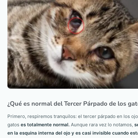
¿Qué es normal del Tercer Párpado de los ga
Primero, respiremos tranquilos: el tercer párpado en los ojo
gatos
es totalmente normal.
Aunque rara vez lo notamos,
s
en la esquina interna del ojo y es casi invisible cuando es