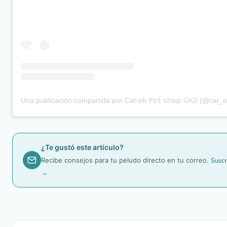
Una publicación compartida por Cat-oh ℙ𝕖𝕥 𝕤𝕙𝕠𝕡 🐶🐱 (@cat
¿Te gustó este artículo?
Recibe consejos para tu peludo directo en tu correo.
Suscr
→