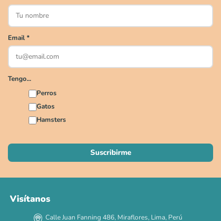
Hoy somos mayoría.
Descuentos y promos en tus marcas favoritas 🐾
Email
*
Solo por esta semana.
Applaws 15%
Bravery 15%
Hill's 15%
Tiki Cat 5+1
Dr. Clauder's 3+1
N&D 5%
Y más...
Tengo...
Perros
Ver todas las promos 🐾
Gatos
Hamsters
Ahora no
Visítanos
Calle Juan Fanning 486, Miraflores, Lima, Perú