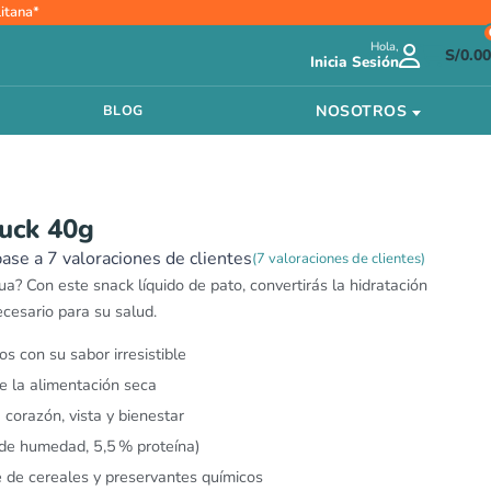
itana*
Hola,
S/
0.00
Inicia Sesión
NOSOTROS
BLOG
uck 40g
base a
7
valoraciones de clientes
(
7
valoraciones de clientes)
a? Con este snack líquido de pato, convertirás la hidratación
cesario para su salud.
os con su sabor irresistible
 la alimentación seca
 corazón, vista y bienestar
 de humedad, 5,5 % proteína)
e de cereales y preservantes químicos