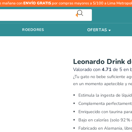
El
El
Leonardo
e mañana con
ENVÍO GRATIS
por compras mayores a S/100 a Lima Metropol
precio
precio
Drink
original
actual
duck
era:
es:
40g
S/5.90.
S/5.60.
OFERTAS
ROEDORES
cantidad
Leonardo Drink d
Valorado con
4.71
de 5 en 
¿Tu gato no bebe suficiente agu
en un momento apetecible y ne
Estimula la ingesta de líquid
Complementa perfectamente
Enriquecido con taurina para
Bajo en calorías (solo 92 %
Fabricado en Alemania, libr