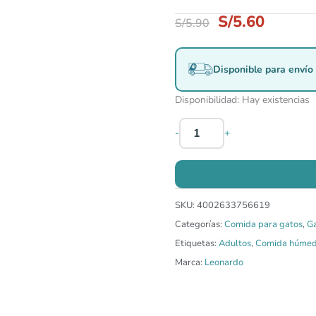
S/
5.60
S/
5.90
Disponible para envío 
Disponibilidad:
Hay existencias
-
+
SKU:
4002633756619
Categorías:
Comida para gatos
,
G
Etiquetas:
Adultos
,
Comida húme
Marca:
Leonardo