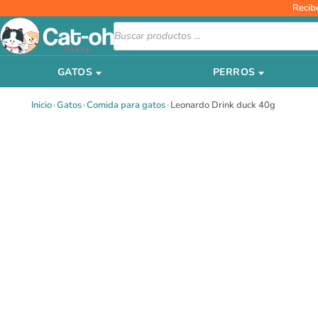
Ir
Recib
al
Búsqueda
de
contenido
productos
GATOS
PERROS
Inicio
›
Gatos
›
Comida para gatos
›
Leonardo Drink duck 40g