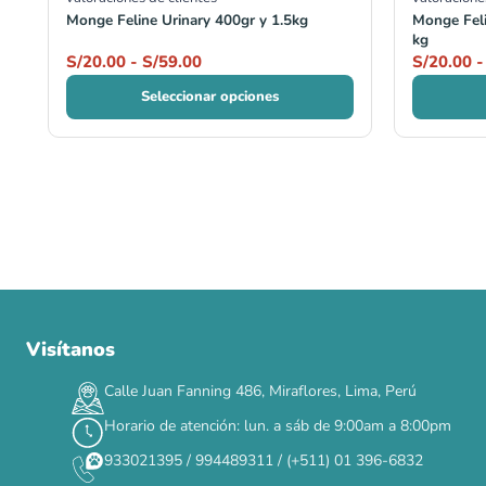
Monge Feline Urinary 400gr y 1.5kg
Monge Feli
kg
S/
20.00
-
S/
59.00
S/
20.00
-
Seleccionar opciones
Visítanos
Calle Juan Fanning 486, Miraflores, Lima, Perú
Horario de atención: lun. a sáb de 9:00am a 8:00pm
933021395 / 994489311 / (+511) 01 396-6832