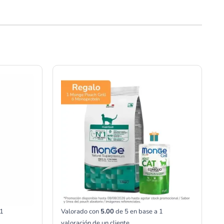
Rango
de
precios:
desde
S/22.00
hasta
S/65.00
1
Valorado con
5.00
de 5 en base a
1
valoración de un cliente