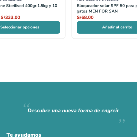
ne Sterilised 400gr,1.5kg y 10
Bloqueador solar SPF 50 para 
gatos MEN FOR SAN
S/
333.00
S/
68.00
Seleccionar opciones
Añadir al carrito
Descubre una nueva forma de engreír
Te ayudamos