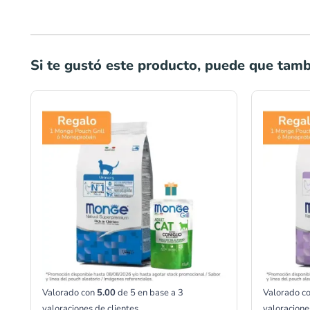
Si te gustó este producto, puede que tambi
Rango
de
precios:
desde
S/20.00
hasta
S/59.00
Valorado con
5.00
de 5 en base a
3
Valorado c
valoraciones de clientes
valoracione