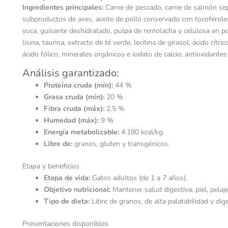
Ingredientes principales:
Carne de pescado, carne de salmón sepa
subproductos de aves, aceite de pollo conservado con tocoferole
yuca, guisante deshidratado, pulpa de remolacha y celulosa en po
lisina, taurina, extracto de té verde, lecitina de girasol, ácido cít
ácido fólico; minerales orgánicos e iodato de calcio; antioxidantes
Análisis garantizado:
Proteína cruda (mín):
44 %
Grasa cruda (mín):
20 %
Fibra cruda (máx):
2.5 %
Humedad (máx):
9 %
Energía metabolizable:
4.180 kcal/kg
Libre de:
granos, gluten y transgénicos.
Etapa y beneficios
Etapa de vida:
Gatos adultos (de 1 a 7 años).
Objetivo nutricional:
Mantener salud digestiva, piel, pelaj
Tipo de dieta:
Libre de granos, de alta palatabilidad y dig
Presentaciones disponibles