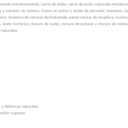
rada mecánicamente, carne de pollo, carne de pollo separada mecánicam
s y extracto de romero, huevo en polvo y aceite de pescado; manzana, z
lvo; levadura de cerveza deshidratada, pared celular de levadura, inulina
rico, ácido fosfórico, cloruro de sodio, cloruro de potasio y cloruro de colin
 naturales.
e y defensas naturales.
estión superior.