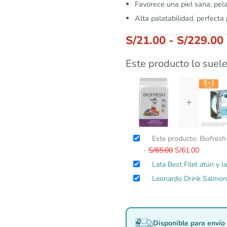
Favorece una piel sana, pela
Alta palatabilidad, perfecta
S/
21.00
-
S/
229.00
Este producto lo suele
+
El
El
Este producto: Biofresh
precio
precio
-
S/
65.00
S/
61.00
original
actual
Lata Best Filet atún y 
era:
es:
Leonardo Drink Salmo
S/65.00.
S/61.00.
Disponible para envío 