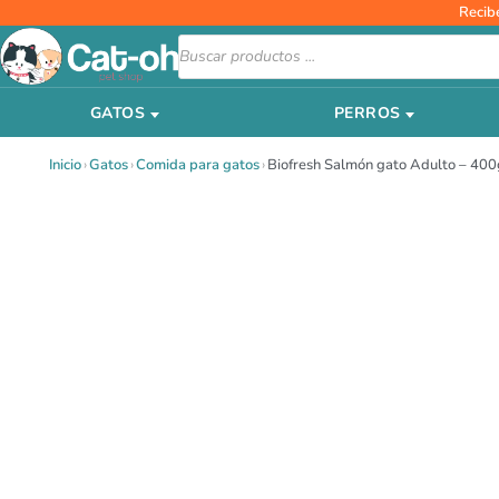
Ir
Recib
al
Búsqueda
de
contenido
productos
GATOS
PERROS
Inicio
›
Gatos
›
Comida para gatos
›
Biofresh Salmón gato Adulto – 400