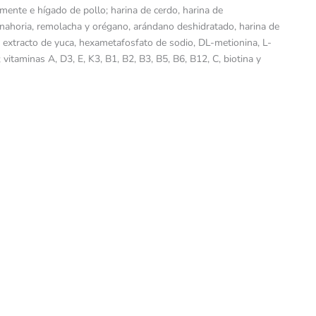
ente e hígado de pollo; harina de cerdo, harina de
anahoria, remolacha y orégano, arándano deshidratado, harina de
, extracto de yuca, hexametafosfato de sodio, DL-metionina, L-
a; vitaminas A, D3, E, K3, B1, B2, B3, B5, B6, B12, C, biotina y