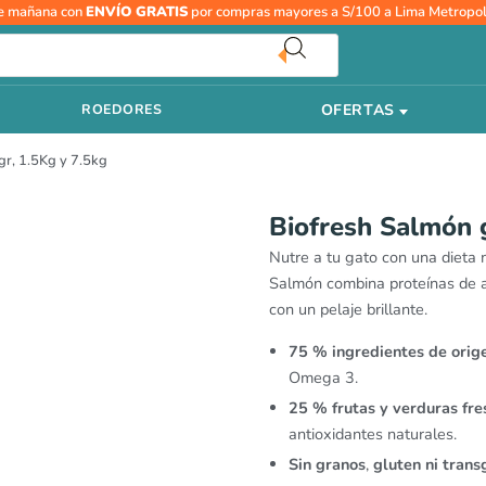
Biofresh
e mañana con
ENVÍO GRATIS
por compras mayores a S/100 a Lima Metropol
Salmón
gato
Adulto
OFERTAS
ROEDORES
-
400gr,
gr, 1.5Kg y 7.5kg
1.5Kg
y
7.5kg
Biofresh Salmón 
cantidad
Nutre a tu gato con una dieta 
Salmón combina proteínas de al
con un pelaje brillante.
75 % ingredientes de orig
Omega 3.
25 % frutas y verduras fre
antioxidantes naturales.
Sin granos
,
gluten ni trans