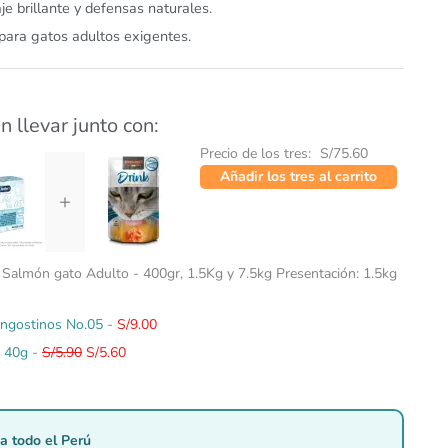
je brillante y defensas naturales.
 para gatos adultos exigentes.
n llevar junto con:
Precio de los tres:
S/
75.60
Añadir los tres al carrito
+
 Salmón gato Adulto - 400gr, 1.5Kg y 7.5kg Presentación: 1.5kg
langostinos No.05
-
S/
9.00
El
El
n 40g
-
S/
5.90
S/
5.60
precio
precio
original
actual
era:
es:
a todo el Perú
S/5.90.
S/5.60.