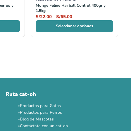
perros y
Monge Feline Hairball Control 400gr y
1.5kg
S/
22.00
-
S/
65.00
Seleccionar opciones
Ruta cat-oh
Productos para Gatos
Productos para Perros
Blog de Mascotas
Contáctate con un cat-oh