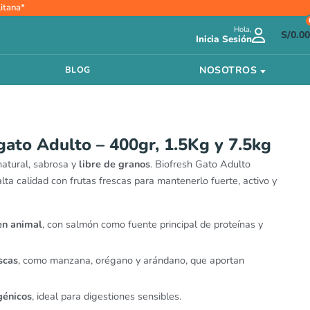
Rango
itana*
de
Hola,
precios:
S/
0.00
Inicia Sesión
desde
S/21.00
NOSOTROS
BLOG
hasta
S/229.00
gato Adulto – 400gr, 1.5Kg y 7.5kg
natural, sabrosa y
libre de granos
. Biofresh Gato Adulto
ta calidad con frutas frescas para mantenerlo fuerte, activo y
en animal
, con salmón como fuente principal de proteínas y
scas
, como manzana, orégano y arándano, que aportan
génicos
, ideal para digestiones sensibles.