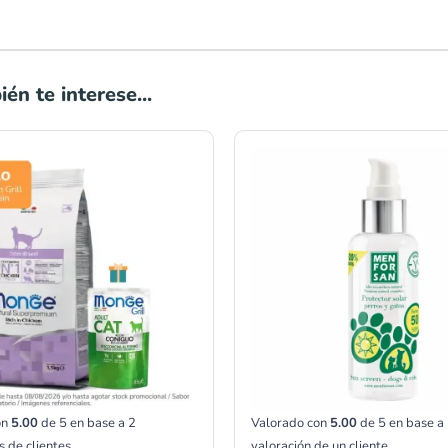
én te interese...
Rango
de
precios:
desde
S/20.00
hasta
S/333.00
on
5.00
de 5 en base a
2
Valorado con
5.00
de 5 en base a
s de clientes
valoración de un cliente