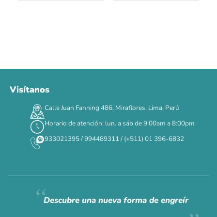
Visítanos
00
00
00
00
:
:
:
TERMINA EN
Calle Juan Fanning 486, Miraflores, Lima, Perú
DÍAS
HORAS
MIN
SEG
Horario de atención: lun. a sáb de 9:00am a 8:00pm
✕
933021395 / 994489311 / (+511) 01 396-6832
CAT WEEK · 4 AL 8 DE AGOSTO
Siempre fuimos
raros.
Hoy somos mayoría.
Descubre una nueva forma de engreír
Descuentos y promos en tus marcas favoritas 🐾