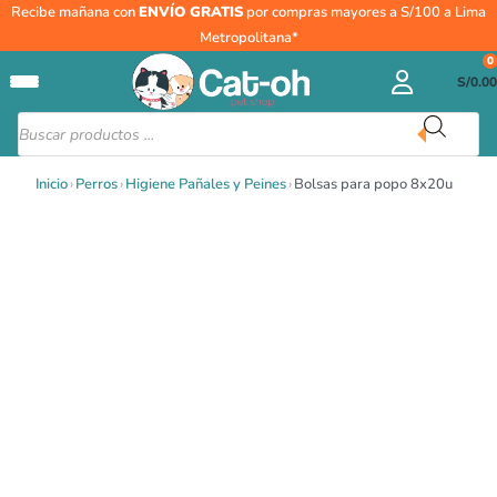
Ir
Recibe mañana con
ENVÍO GRATIS
por compras mayores a S/100 a Lima
al
Metropolitana*
contenido
0
S/
0.00
Búsqueda
de
productos
Inicio
›
Perros
›
Higiene Pañales y Peines
›
Bolsas para popo 8x20u