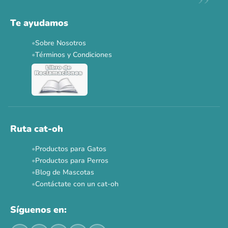
Solo por esta semana.
Te ayudamos
Applaws 15%
Bravery 15%
Hill's 15%
Tiki Cat 5+1
Sobre Nosotros
Dr. Clauder's 3+1
N&D 5%
Y más...
Términos y Condiciones
Ver todas las promos 🐾
Ahora no
Ruta cat-oh
Productos para Gatos
Productos para Perros
Blog de Mascotas
Contáctate con un cat-oh
Síguenos en: