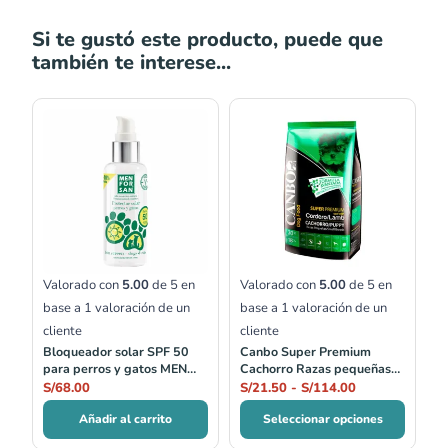
Si te gustó este producto, puede que
también te interese...
Rango
de
precios:
desde
S/21.50
hasta
S/114.00
Valorado con
5.00
de 5 en
Valorado con
5.00
de 5 en
base a
1
valoración de un
base a
1
valoración de un
cliente
cliente
Bloqueador solar SPF 50
Canbo Super Premium
para perros y gatos MEN
Cachorro Razas pequeñas
FOR SAN
Cordero 1kg y 7 kg
S/
68.00
S/
21.50
-
S/
114.00
Añadir al carrito
Seleccionar opciones