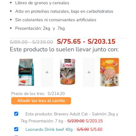
Libres de granos y cereales
Alto en proteínas naturales, bajo en carbohidratos
Sin colorantes ni conservantes artificiales
Presentación: 2kg y 7kg
S/
75.65
-
S/
203.15
S/
89.00
-
S/
239.00
Este producto lo suelen llevar junto con:
+
+
Precio de los tres:
S/
214.20
Añadir los tres al carrito
El
El
Este producto: Bravery Adult Cat - Salmón 2kg y
precio
precio
7kg Presentación: 7 kg
-
S/
239.00
S/
203.15
original
actual
El
El
Leonardo Drink beef 40g
-
S/
5.90
S/
5.60
era:
es: