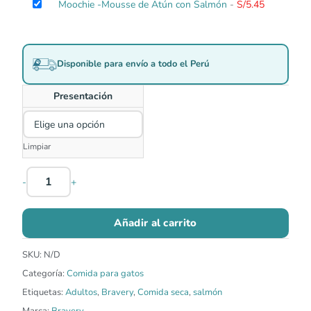
precio
precio
Moochie -Mousse de Atún con Salmón
-
S/
5.45
S/239.00.
S/203.15.
original
actual
era:
es:
S/5.90.
S/5.60.
Disponible para envío a todo el Perú
Presentación
Limpiar
-
+
Añadir al carrito
SKU:
N/D
Categoría:
Comida para gatos
Etiquetas:
Adultos
,
Bravery
,
Comida seca
,
salmón