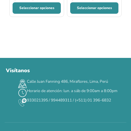
Seleccionar opciones
Seleccionar opciones
Visítanos
00
00
00
00
:
:
:
TERMINA EN
Calle Juan Fanning 486, Miraflores, Lima, Perú
DÍAS
HORAS
MIN
SEG
Horario de atención: lun. a sáb de 9:00am a 8:00pm
✕
933021395 / 994489311 / (+511) 01 396-6832
CAT WEEK · 4 AL 8 DE AGOSTO
Siempre fuimos
raros.
Hoy somos mayoría.