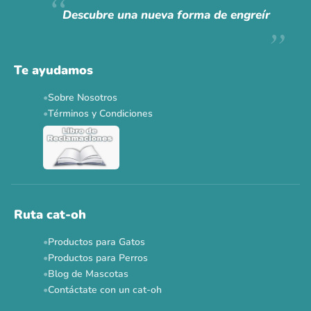
Descubre una nueva forma de engreír
Descuentos y promos en tus marcas favoritas 🐾
Solo por esta semana.
Te ayudamos
Applaws 15%
Bravery 15%
Hill's 15%
Tiki Cat 5+1
Sobre Nosotros
Dr. Clauder's 3+1
N&D 5%
Y más...
Términos y Condiciones
Ver todas las promos 🐾
Ahora no
Ruta cat-oh
Productos para Gatos
Productos para Perros
Blog de Mascotas
Contáctate con un cat-oh