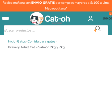
Ir
Bravery
Recibe mañana con
ENVÍO GRATIS
por compras mayores a S/100 a Lima
al
Adult
Metropolitana*
contenido
Cat
0
S/
0.00
-
Salmón
Búsqueda
de
2kg
productos
y
Inicio
›
Gatos
›
Comida para gatos
›
7kg
Bravery Adult Cat – Salmón 2kg y 7kg
cantidad