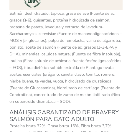
Salmón deshidratado, tapioca, grasa de ave (Fuente de ac.
grasos Ω-6), guisantes, proteína hidrolizada de salmón,
proteína de patata, levadura y extracto de levadura-
Saccharomyces cerevisiae (Fuente de mananooligosacáridos –
MOS y β- glucanos), pulpa de remolacha, vaina de algarroba,
boniato, aceite de salmón (Fuente de ac. grasos Ω-3-EPA y
DHA), minerales, celulosa natural (Fuente de fibra Insoluble),
Inulina (Fibra soluble de achicoria, fuente fosfooligosacáridos
– FOS), fibra dietética soluble extraída de Plantago ovata,
aceites esenciales (orégano, canela, clavo, tomillo, romero,
hierba buena, té verde), yucca, hidrolizado de crustáceos
(Fuente de Glucosamina), hidrolizado de cartílago (Fuente de
Condroitina), concentrado de zumo de melón liofilizado (Rico
en superoxido dismutasa – SOD).
ANÁLISIS GARANTIZADO DE BRAVERY
SALMÓN PARA GATO ADULTO
Proteína bruta 32%, Grasa bruta 16%, Fibra bruta 3,7%,