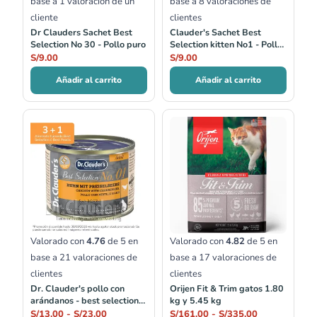
base a
1
valoración de un
base a
8
valoraciones de
cliente
clientes
Dr Clauders Sachet Best
Clauder's Sachet Best
Selection No 30 - Pollo puro
Selection kitten No1 - Pollo
Fino
S/
9.00
S/
9.00
Añadir al carrito
Añadir al carrito
Rango
Rango
de
de
precios:
precios:
desde
desde
S/13.00
S/161.00
hasta
hasta
S/23.00
S/335.00
Valorado con
4.76
de 5 en
Valorado con
4.82
de 5 en
base a
21
valoraciones de
base a
17
valoraciones de
clientes
clientes
Dr. Clauder's pollo con
Orijen Fit & Trim gatos 1.80
arándanos - best selection
kg y 5.45 kg
no.01
S/
13.00
-
S/
23.00
S/
161.00
-
S/
335.00