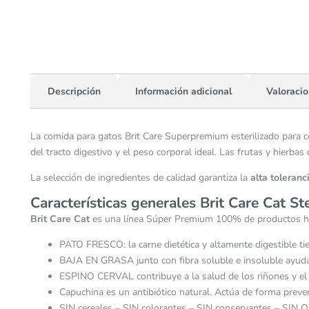
Descripción
Información adicional
Valoracio
La comida para gatos Brit Care Superpremium esterilizado para c
del tracto digestivo y el peso corporal ideal. Las frutas y hierba
La selección de ingredientes de calidad garantiza la
alta toleranc
Características generales Brit Care Cat St
Brit Care Cat
es una línea Súper Premium 100% de productos hi
PATO FRESCO: la carne dietética y altamente digestible tie
BAJA EN GRASA junto con fibra soluble e insoluble ayud
ESPINO CERVAL contribuye a la salud de los riñones y el t
Capuchina es un antibiótico natural. Actúa de forma preven
SIN cereales – SIN colorantes – SIN conservantes – SIN 