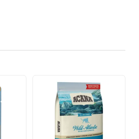
Rango
de
precios:
desde
S/137.00
hasta
S/265.00