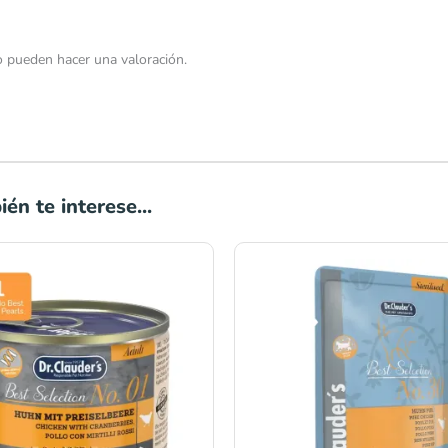
 pueden hacer una valoración.
én te interese...
Rango
de
precios:
desde
S/13.00
hasta
S/23.00