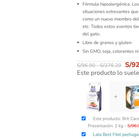
Fórmula hipoalergénica. Los
situaciones estresantes que
como un nuevo miembro del 
etc. Todos estos eventos tie
del gato.
Libre de granos y gluten
Sin GMO, soja, colorantes ni 
S/
92
S/
96.90
-
S/
276.20
Este producto lo suele
+
Este producto: Brit Car
Presentación: 2 kg
-
S/
96.
Lata Best Filet pechug