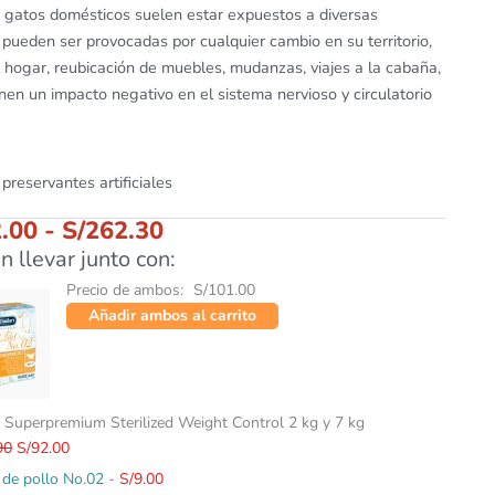
 gatos domésticos suelen estar expuestos a diversas
 pueden ser provocadas por cualquier cambio en su territorio,
hogar, reubicación de muebles, mudanzas, viajes a la cabaña,
nen un impacto negativo en el sistema nervioso y circulatorio
preservantes artificiales
.00
-
S/
262.30
n llevar junto con:
Precio de ambos:
S/
101.00
Añadir ambos al carrito
El
El
e Superpremium Sterilized Weight Control 2 kg y 7 kg
precio
precio
90
S/
92.00
original
actual
a de pollo No.02
-
S/
9.00