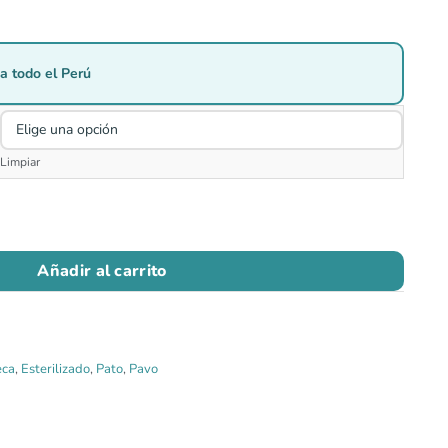
era:
es:
S/96.90.
S/92.00.
a todo el Perú
Limpiar
Añadir al carrito
eca
,
Esterilizado
,
Pato
,
Pavo