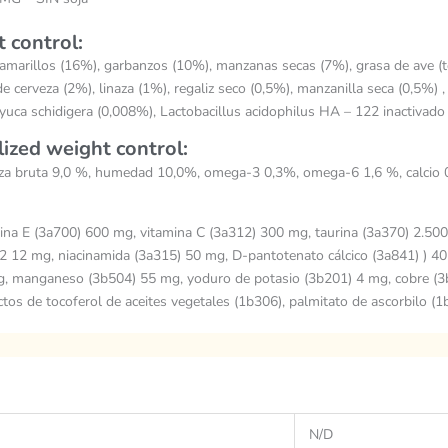
t control:
marillos (16%), garbanzos (10%), manzanas secas (7%), grasa de ave (toc
de cerveza (2%), linaza (1%), regaliz seco (0,5%), manzanilla seca (0,5%) 
uca schidigera (0,008%), Lactobacillus acidophilus HA – 122 inactivado 
lized weight control
:
eniza bruta 9,0 %, humedad 10,0%, omega-3 0,3%, omega-6 1,6 %, calcio 
ina E (3a700) 600 mg, vitamina C (3a312) 300 mg, taurina (3a370) 2.500 
2 12 mg, niacinamida (3a315) 50 mg, D-pantotenato cálcico (3a841) ) 40
g, manganeso (3b504) 55 mg, yoduro de potasio (3b201) 4 mg, cobre (3
tos de tocoferol de aceites vegetales (1b306), palmitato de ascorbilo (1
N/D