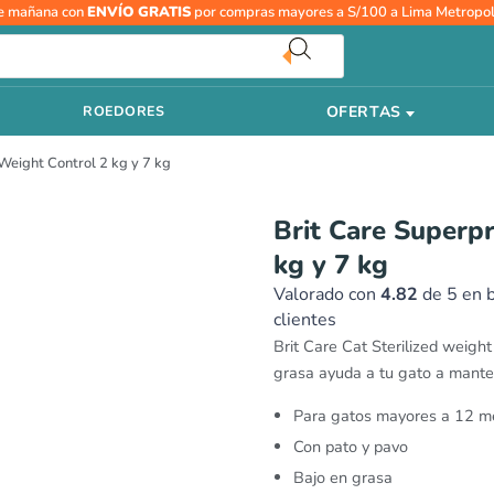
Brit
e mañana con
ENVÍO GRATIS
por compras mayores a S/100 a Lima Metropol
Care
Superpremium
Sterilized
OFERTAS
ROEDORES
Weight
Control
Weight Control 2 kg y 7 kg
2
kg
y
Brit Care Superp
7
kg y 7 kg
kg
cantidad
Valorado con
4.82
de 5 en 
clientes
Brit Care Cat Sterilized weight
grasa ayuda a tu gato a mantene
Para gatos mayores a 12 m
Con pato y pavo
Bajo en grasa