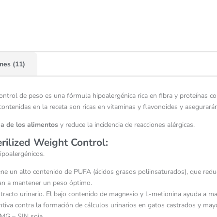
nes (11)
ontrol de peso es una fórmula hipoalergénica rica en fibra y proteínas 
s contenidas en la receta son ricas en vitaminas y flavonoides y asegurará
ia de los alimentos
y reduce la incidencia de reacciones alérgicas.
erilized Weight Control:
poalergénicos.
ne un alto contenido de PUFA (ácidos grasos poliinsaturados), que reduc
an a mantener un peso óptimo.
racto urinario. El bajo contenido de magnesio y L-metionina ayuda a ma
tiva contra la formación de cálculos urinarios en gatos castrados y mayor
OMG – SIN soja