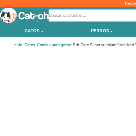
Ir
Recib
al
Búsqueda
de
contenido
productos
GATOS
PERROS
Inicio
›
Gatos
›
Comida para gatos
›
Brit Care Superpremium Sterilized 