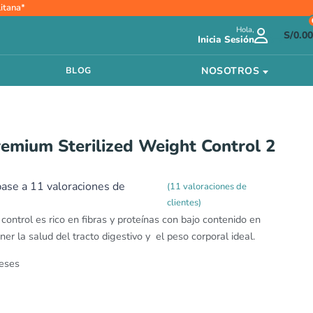
itana*
Hola,
S/
0.00
Inicia Sesión
NOSOTROS
BLOG
remium Sterilized Weight Control 2
base a
11
valoraciones de
(
11
valoraciones de
clientes)
 control es rico en fibras y proteínas con bajo contenido en
r la salud del tracto digestivo y el peso corporal ideal.
eses