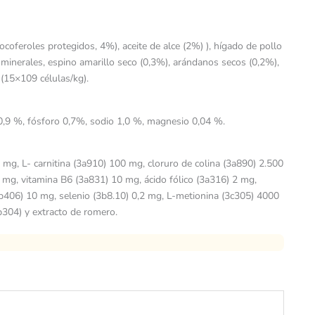
oferoles protegidos, 4%), aceite de alce (2%) ), hígado de pollo
, minerales, espino amarillo seco (0,3%), arándanos secos (0,2%),
(15×109 células/kg).
0,9 %, fósforo 0,7%, sodio 1,0 %, magnesio 0,04 %.
mg, L- carnitina (3a910) 100 mg, cloruro de colina (3a890) 2.500
 mg, vitamina B6 (3a831) 10 mg, ácido fólico (3a316) 2 mg,
b406) 10 mg, selenio (3b8.10) 0,2 mg, L-metionina (3c305) 4000
b304) y extracto de romero.