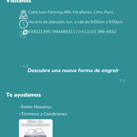
Visítanos
00
00
00
00
:
:
:
TERMINA EN
Calle Juan Fanning 486, Miraflores, Lima, Perú
DÍAS
HORAS
MIN
SEG
Horario de atención: lun. a sáb de 9:00am a 8:00pm
✕
933021395 / 994489311 / (+511) 01 396-6832
CAT WEEK · 4 AL 8 DE AGOSTO
Siempre fuimos
raros.
Hoy somos mayoría.
Descubre una nueva forma de engreír
Descuentos y promos en tus marcas favoritas 🐾
Solo por esta semana.
Te ayudamos
Applaws 15%
Bravery 15%
Hill's 15%
Tiki Cat 5+1
Sobre Nosotros
Dr. Clauder's 3+1
N&D 5%
Y más...
Términos y Condiciones
Ver todas las promos 🐾