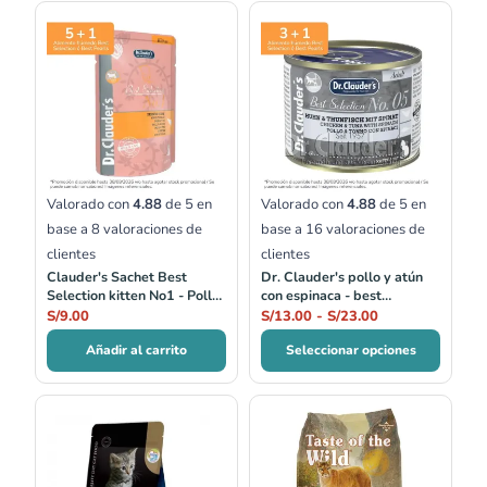
Rango
de
precios:
desde
S/13.00
hasta
S/23.00
Valorado con
4.88
de 5 en
Valorado con
4.88
de 5 en
base a
8
valoraciones de
base a
16
valoraciones de
clientes
clientes
Clauder's Sachet Best
Dr. Clauder's pollo y atún
Selection kitten No1 - Pollo
con espinaca - best
Fino
selection no.05
S/
9.00
S/
13.00
-
S/
23.00
Añadir al carrito
Seleccionar opciones
Rango
de
precios:
desde