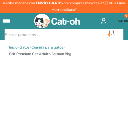
El
El
Ir
Recibe mañana con
ENVÍO GRATIS
por compras mayores a S/100 a Lima
precio
precio
al
Metropolitana*
original
actual
contenido
0
era:
es:
S/
0.00
S/219.00.
S/197.10.
Búsqueda
de
productos
Inicio
›
Gatos
›
Comida para gatos
›
Brit Premium Cat Adulto Salmon 8kg