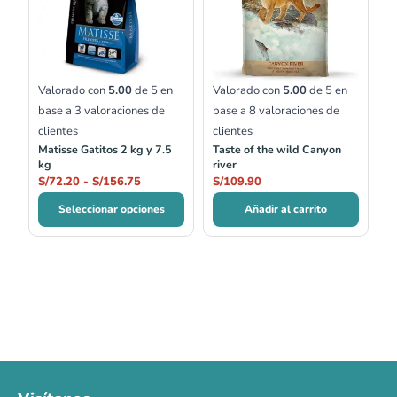
S/72.20
hasta
S/156.75
Valorado con
5.00
de 5 en
Valorado con
5.00
de 5 en
base a
3
valoraciones de
base a
8
valoraciones de
clientes
clientes
Matisse Gatitos 2 kg y 7.5
Taste of the wild Canyon
kg
river
S/
72.20
-
S/
156.75
S/
109.90
Seleccionar opciones
Añadir al carrito