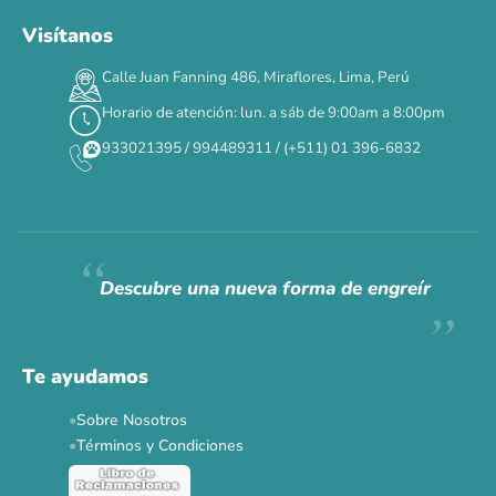
Visítanos
00
00
00
00
:
:
:
TERMINA EN
Calle Juan Fanning 486, Miraflores, Lima, Perú
DÍAS
HORAS
MIN
SEG
Horario de atención: lun. a sáb de 9:00am a 8:00pm
✕
933021395 / 994489311 / (+511) 01 396-6832
CAT WEEK · 4 AL 8 DE AGOSTO
Siempre fuimos
raros.
Hoy somos mayoría.
Descubre una nueva forma de engreír
Descuentos y promos en tus marcas favoritas 🐾
Solo por esta semana.
Te ayudamos
Applaws 15%
Bravery 15%
Hill's 15%
Tiki Cat 5+1
Sobre Nosotros
Dr. Clauder's 3+1
N&D 5%
Y más...
Términos y Condiciones
Ver todas las promos 🐾