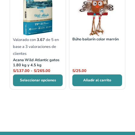
precios:
desde
S/137.00
hasta
S/265.00
Búho bailarín color marrón
Valorado con
3.67
de 5 en
base a
3
valoraciones de
clientes
Acana Wild Atlantic gatos
1.80 kg y 4.5 kg
S/
137.00
-
S/
265.00
S/
25.00
Seleccionar opciones
Añadir al carrito