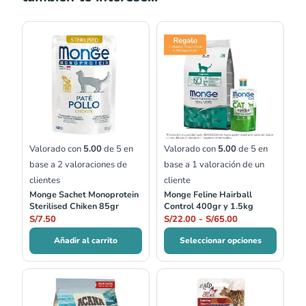
Rango
de
precios:
desde
S/22.00
hasta
S/65.00
Valorado con
5.00
de 5 en
Valorado con
5.00
de 5 en
base a
2
valoraciones de
base a
1
valoración de un
clientes
cliente
Monge Sachet Monoprotein
Monge Feline Hairball
Sterilised Chiken 85gr
Control 400gr y 1.5kg
S/
7.50
S/
22.00
-
S/
65.00
Añadir al carrito
Seleccionar opciones
Rango
de