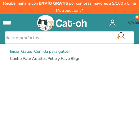
Ir
Canbo
Recibe mañana con
ENVÍO GRATIS
por compras mayores a S/100 a Lima
al
Paté
Metropolitana*
contenido
Adultos
0
S/
0.00
Pollo
y
Búsqueda
de
Pavo
productos
85gr
Inicio
›
Gatos
›
Comida para gatos
›
cantidad
Canbo Paté Adultos Pollo y Pavo 85gr