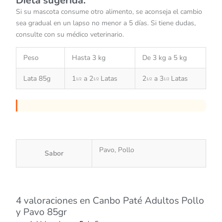
Dieta sugerida:
Si su mascota consume otro alimento, se aconseja el cambio
sea gradual en un lapso no menor a 5 días. Si tiene dudas,
consulte con su médico veterinario.
Peso
Hasta 3 kg
De 3 kg a 5 kg
Lata 85g
1
a 2
Latas
2
a 3
Latas
1/2
1/2
1/2
1/2
Pavo, Pollo
Sabor
4 valoraciones en
Canbo Paté Adultos Pollo
y Pavo 85gr