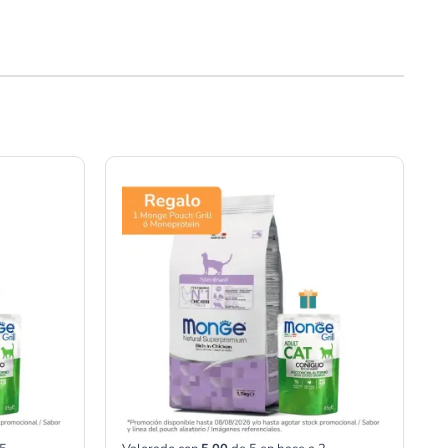
Rango
de
precios:
desde
S/20.00
hasta
S/333.00