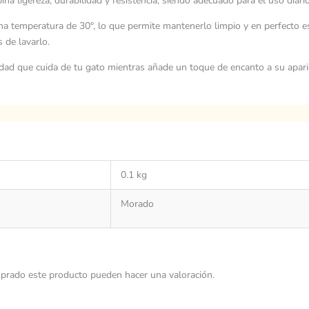
bina ligereza, durabilidad y resistencia, siendo adecuado para el uso diario
a temperatura de 30°, lo que permite mantenerlo limpio y en perfecto e
 de lavarlo.
idad que cuida de tu gato mientras añade un toque de encanto a su apari
0.1 kg
Morado
prado este producto pueden hacer una valoración.