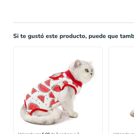
Si te gustó este producto, puede que tambi
Rango
de
precios:
desde
S/35.00
hasta
S/42.00