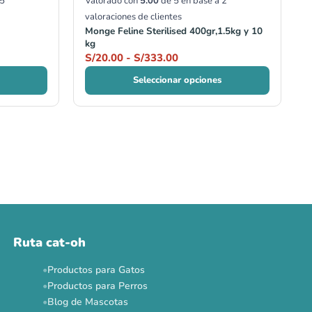
5
Valorado con
5.00
de 5 en base a
2
valoraciones de clientes
Monge Feline Sterilised 400gr,1.5kg y 10
kg
S/
20.00
-
S/
333.00
Seleccionar opciones
Ruta cat-oh
Productos para Gatos
Productos para Perros
Blog de Mascotas