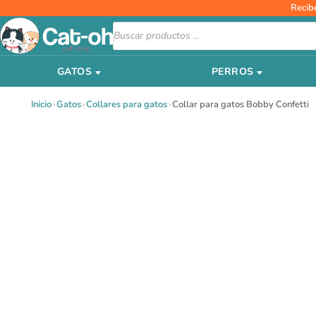
Ir
Recib
al
Búsqueda
de
contenido
productos
GATOS
PERROS
Inicio
›
Gatos
›
Collares para gatos
›
Collar para gatos Bobby Confetti