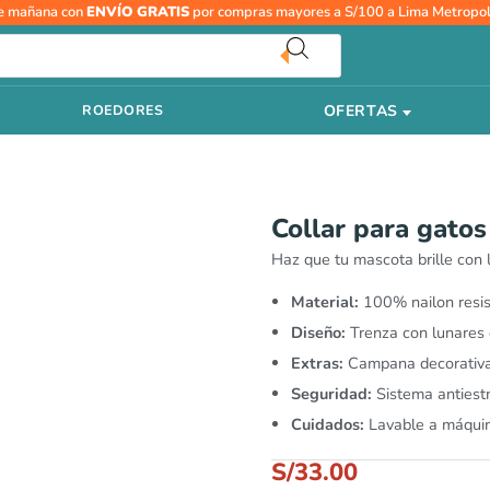
e mañana con
ENVÍO GRATIS
por compras mayores a S/100 a Lima Metropol
OFERTAS
ROEDORES
Collar para gatos
Haz que tu mascota brille con l
Material:
100% nailon resis
Diseño:
Trenza con lunares d
Extras:
Campana decorativa 
Seguridad:
Sistema antiest
Cuidados:
Lavable a máquina
S/
33.00