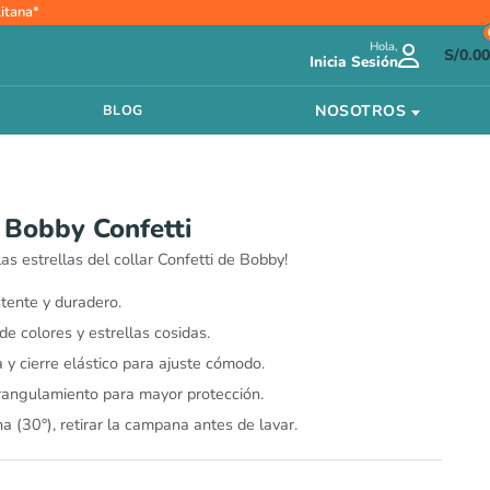
itana*
Hola,
S/
0.00
Inicia Sesión
NOSOTROS
BLOG
 Bobby Confetti
as estrellas del collar Confetti de Bobby!
tente y duradero.
e colores y estrellas cosidas.
y cierre elástico para ajuste cómodo.
rangulamiento para mayor protección.
 (30°), retirar la campana antes de lavar.