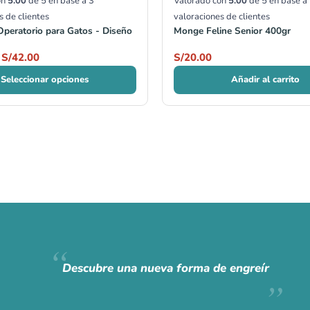
on
5.00
de 5 en base a
3
Valorado con
5.00
de 5 en base a
s de clientes
valoraciones de clientes
Operatorio para Gatos - Diseño
Monge Feline Senior 400gr
S/
42.00
S/
20.00
Seleccionar opciones
Añadir al carrito
Descubre una nueva forma de engreír