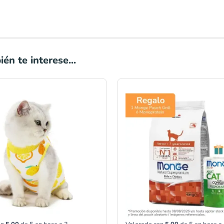
én te interese...
Rango
de
precios:
desde
S/35.00
hasta
S/42.00