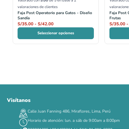
Valorado con
5.00
de 5 en base a
2
Valorado c
valoraciones de clientes
valoracione
Faja Post Operatorio para Gatos - Diseño
Faja Post 
Sandía
Frutas
S/
35.00
-
S/
42.00
S/
35.00
-
Seleccionar opciones
Visítanos
00
00
00
00
:
:
:
TERMINA EN
DÍAS
HORAS
MIN
SEG
Calle Juan Fanning 486, Miraflores, Lima, Perú
✕
Horario de atención: lun. a sáb de 9:00am a 8:00pm