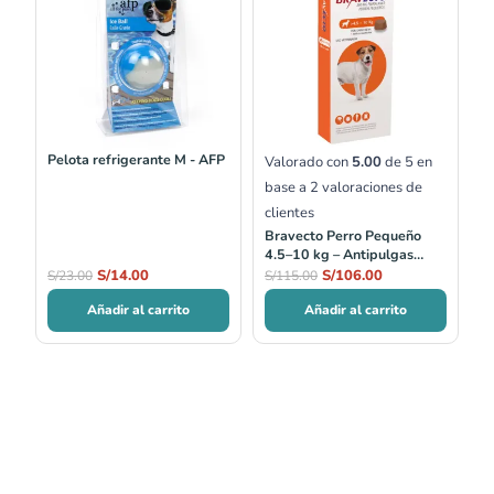
original
actual
original
actual
era:
es:
era:
es:
S/23.00.
S/14.00.
S/115.00.
S/106.00.
Pelota refrigerante M - AFP
Valorado con
5.00
de 5 en
base a
2
valoraciones de
clientes
Bravecto Perro Pequeño
4.5–10 kg – Antipulgas
masticable 3 meses
S/
14.00
S/
106.00
S/
23.00
S/
115.00
Añadir al carrito
Añadir al carrito