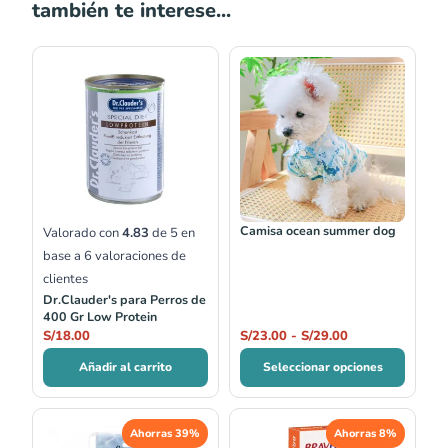
también te interese...
Rango
de
precios:
desde
S/23.00
hasta
S/29.00
Camisa ocean summer dog
Valorado con
4.83
de 5 en
base a
6
valoraciones de
clientes
Dr.Clauder's para Perros de
400 Gr Low Protein
S/
18.00
S/
23.00
-
S/
29.00
Añadir al carrito
Seleccionar opciones
El
El
El
El
Ahorras 39%
Ahorras 8%
precio
precio
precio
precio