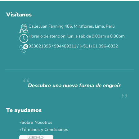
Visítanos
00
00
00
00
:
:
:
TERMINA EN
Calle Juan Fanning 486, Miraflores, Lima, Perú
DÍAS
HORAS
MIN
SEG
Horario de atención: lun. a sáb de 9:00am a 8:00pm
✕
933021395 / 994489311 / (+511) 01 396-6832
CAT WEEK · 4 AL 8 DE AGOSTO
Siempre fuimos
raros.
Hoy somos mayoría.
Descubre una nueva forma de engreír
Descuentos y promos en tus marcas favoritas 🐾
Solo por esta semana.
Te ayudamos
Applaws 15%
Bravery 15%
Hill's 15%
Tiki Cat 5+1
Sobre Nosotros
Dr. Clauder's 3+1
N&D 5%
Y más...
Términos y Condiciones