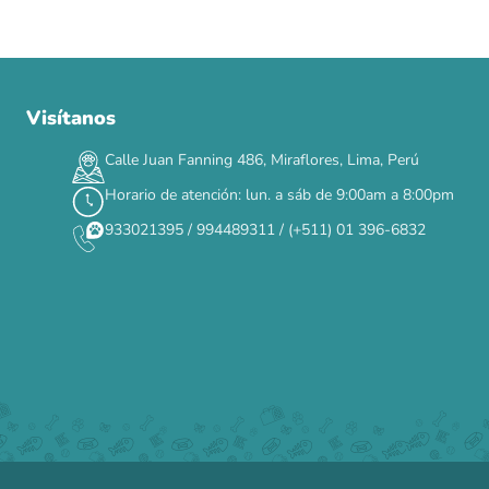
Visítanos
00
00
00
00
:
:
:
TERMINA EN
DÍAS
HORAS
MIN
SEG
Calle Juan Fanning 486, Miraflores, Lima, Perú
✕
Horario de atención: lun. a sáb de 9:00am a 8:00pm
933021395 / 994489311 / (+511) 01 396-6832
CAT WEEK · 4 AL 8 DE AGOSTO
Siempre fuimos
raros.
Hoy somos mayoría.
Descuentos y promos en tus marcas favoritas 🐾
Solo por esta semana.
Applaws 15%
Bravery 15%
Hill's 15%
Tiki Cat 5+1