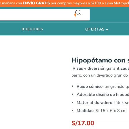
Hipopótamo
e mañana con
ENVÍO GRATIS
por compras mayores a S/100 a Lima Metropol
con
sonido
S
OFERTAS
ROEDORES
-
AFP
cantidad
Hipopótamo con 
¡Risas y diversión garantizad
perro, con un divertido gruñido 
Ruido cómico
: un gruñido q
Adorable diseño de hipop
Material duradero
: látex 
Medidas:
S: 15 x 6 x 8 cm
S/
17.00