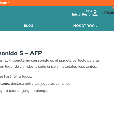
itana*
Hola,
S/
0.00
Inicia Sesión
NOSOTROS
BLOG
sonido S – AFP
as!
El
Hipopótamo con sonido
es el juguete perfecto para tu
en lugar de chirridos, diseño único y materiales resistentes.
ue hará reír a todos.
ótamo
: destaca entre los juguetes comunes.
seguro para un juego prolongado.