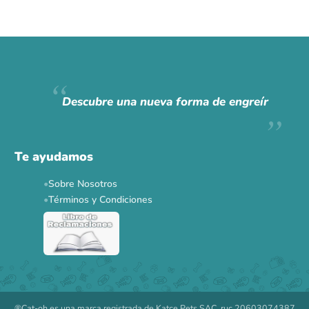
Descubre una nueva forma de engreír
Te ayudamos
Sobre Nosotros
Términos y Condiciones
®Cat-oh es una marca registrada de Katce Pets SAC, ruc 20603074387