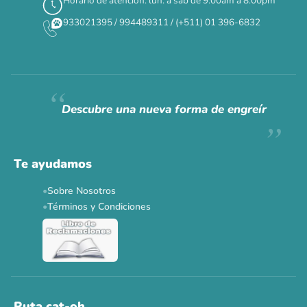
Horario de atención: lun. a sáb de 9:00am a 8:00pm
✕
933021395 / 994489311 / (+511) 01 396-6832
CAT WEEK · 4 AL 8 DE AGOSTO
Siempre fuimos
raros.
Hoy somos mayoría.
Descubre una nueva forma de engreír
Descuentos y promos en tus marcas favoritas 🐾
Solo por esta semana.
Te ayudamos
Applaws 15%
Bravery 15%
Hill's 15%
Tiki Cat 5+1
Sobre Nosotros
Dr. Clauder's 3+1
N&D 5%
Y más...
Términos y Condiciones
Ver todas las promos 🐾
Ahora no
Ruta cat-oh