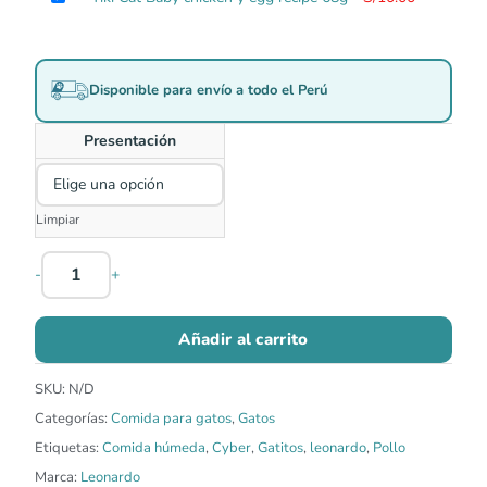
original
actual
era:
es:
S/10.90.
S/10.30.
Disponible para envío a todo el Perú
Presentación
Limpiar
-
+
Añadir al carrito
SKU:
N/D
Categorías:
Comida para gatos
,
Gatos
Etiquetas:
Comida húmeda
,
Cyber
,
Gatitos
,
leonardo
,
Pollo
Marca:
Leonardo