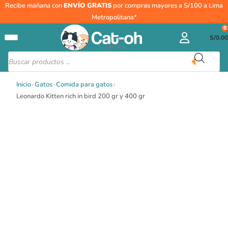
Ir
Leonardo
Recibe mañana con
ENVÍO GRATIS
por compras mayores a S/100 a Lima
al
Kitten
Metropolitana*
contenido
rich
0
S/
0.00
in
bird
Búsqueda
de
200
productos
gr
Inicio
›
Gatos
›
Comida para gatos
›
y
Leonardo Kitten rich in bird 200 gr y 400 gr
400
gr
cantidad