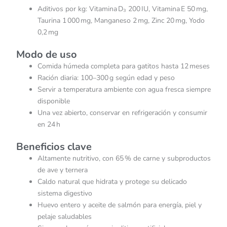
Aditivos por kg: Vitamina D₃ 200 IU, Vitamina E 50 mg,
Taurina 1 000 mg, Manganeso 2 mg, Zinc 20 mg, Yodo
0,2 mg
Modo de uso
Comida húmeda completa para gatitos hasta 12 meses
Ración diaria: 100–300 g según edad y peso
Servir a temperatura ambiente con agua fresca siempre
disponible
Una vez abierto, conservar en refrigeración y consumir
en 24 h
Beneficios clave
Altamente nutritivo, con 65 % de carne y subproductos
de ave y ternera
Caldo natural que hidrata y protege su delicado
sistema digestivo
Huevo entero y aceite de salmón para energía, piel y
pelaje saludables