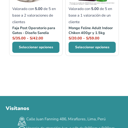
Valorado con
5.00
de 5 en
Valorado con
5.00
de 5 en
base a
2
valoraciones de
base a
1
valoración de un
clientes
cliente
Faja Post Operatorio para
Monge Feline Adult Indoor
Gatos - Diseño Sandía
Chiken 400gr y 1.5kg
S/
35.00
-
S/
42.00
S/
20.00
-
S/
59.00
Seleccionar opciones
Seleccionar opciones
Visítanos
00
00
00
00
:
:
:
TERMINA EN
Calle Juan Fanning 486, Miraflores, Lima, Perú
DÍAS
HORAS
MIN
SEG