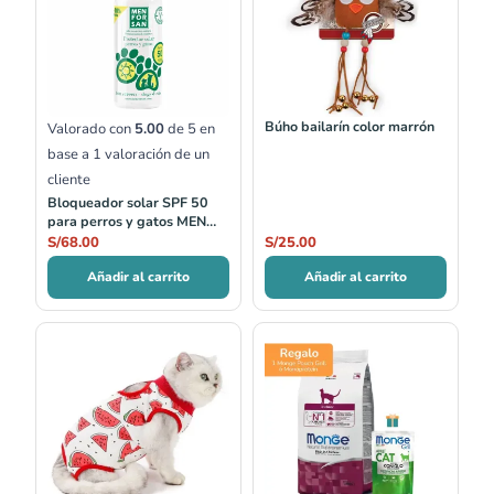
Búho bailarín color marrón
Valorado con
5.00
de 5 en
base a
1
valoración de un
cliente
Bloqueador solar SPF 50
para perros y gatos MEN
FOR SAN
S/
68.00
S/
25.00
Añadir al carrito
Añadir al carrito
Rango
Rango
de
de
precios:
precios:
desde
desde
S/35.00
S/20.00
hasta
hasta
S/42.00
S/59.00