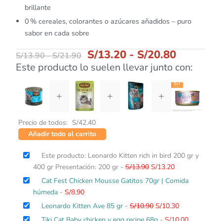
brillante
0 % cereales, colorantes o azúcares añadidos – puro
sabor en cada sobre
S/
13.20
-
S/
20.80
S/
13.90
-
S/
21.90
Este producto lo suelen llevar junto con:
+
+
+
Precio de todos:
S/
42.40
Añadir todo al carrito
El
El
Este producto: Leonardo Kitten rich in bird 200 gr y
precio
precio
400 gr Presentación: 200 gr
-
S/
13.90
S/
13.20
original
actual
Cat Fest Chicken Mousse Gatitos 70gr | Comida
era:
es:
húmeda
-
S/
8.90
S/13.90.
S/13.20.
El
El
Leonardo Kitten Ave 85 gr
-
S/
10.90
S/
10.30
precio
precio
Tiki Cat Baby chicken y egg recipe 68g
-
S/
10.00