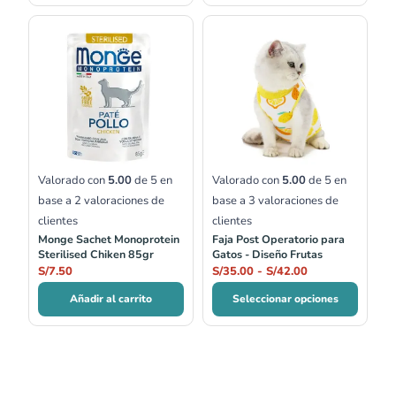
Rango
de
precios:
desde
S/35.00
hasta
S/42.00
Valorado con
5.00
de 5 en
Valorado con
5.00
de 5 en
base a
2
valoraciones de
base a
3
valoraciones de
clientes
clientes
Monge Sachet Monoprotein
Faja Post Operatorio para
Sterilised Chiken 85gr
Gatos - Diseño Frutas
S/
7.50
S/
35.00
-
S/
42.00
Añadir al carrito
Seleccionar opciones