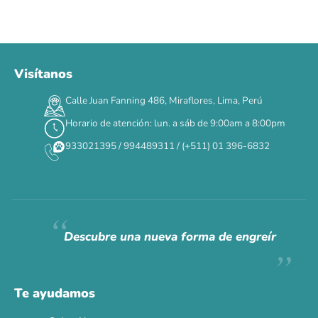
Visítanos
00
00
00
00
:
:
:
TERMINA EN
Calle Juan Fanning 486, Miraflores, Lima, Perú
DÍAS
HORAS
MIN
SEG
Horario de atención: lun. a sáb de 9:00am a 8:00pm
✕
933021395 / 994489311 / (+511) 01 396-6832
CAT WEEK · 4 AL 8 DE AGOSTO
Siempre fuimos
raros.
Hoy somos mayoría.
Descubre una nueva forma de engreír
Descuentos y promos en tus marcas favoritas 🐾
Solo por esta semana.
Te ayudamos
Applaws 15%
Bravery 15%
Hill's 15%
Tiki Cat 5+1