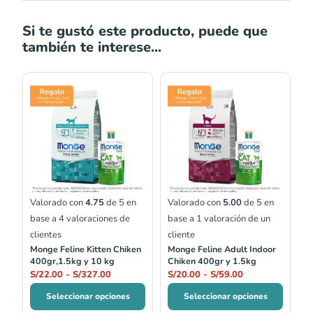
Si te gustó este producto, puede que
también te interese...
Rango
Rango
de
de
precios:
precios:
desde
desde
S/22.00
S/20.00
hasta
hasta
S/327.00
S/59.00
Valorado con
4.75
de 5 en
Valorado con
5.00
de 5 en
base a
4
valoraciones de
base a
1
valoración de un
clientes
cliente
Monge Feline Kitten Chiken
Monge Feline Adult Indoor
400gr,1.5kg y 10 kg
Chiken 400gr y 1.5kg
S/
22.00
-
S/
327.00
S/
20.00
-
S/
59.00
Seleccionar opciones
Seleccionar opciones