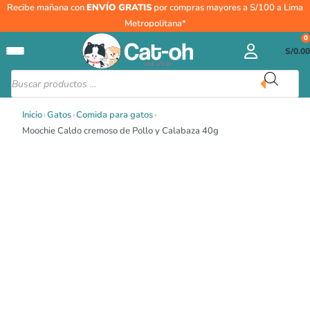
Ir
Moochie
Recibe mañana con
ENVÍO GRATIS
por compras mayores a S/100 a Lima
al
Caldo
Metropolitana*
contenido
cremoso
0
S/
0.00
de
Pollo
Búsqueda
de
y
productos
Calabaza
Inicio
›
Gatos
›
Comida para gatos
›
40g
Moochie Caldo cremoso de Pollo y Calabaza 40g
cantidad