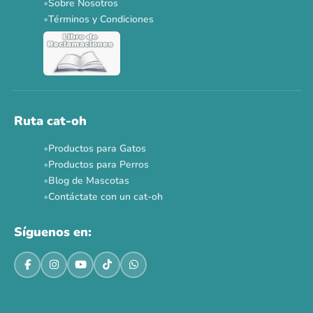
Sobre Nosotros
Dr. Clauder's 3+1
N&D 5%
Y más...
Términos y Condiciones
Ver todas las promos 🐾
Ahora no
Ruta cat-oh
Productos para Gatos
Productos para Perros
Blog de Mascotas
Contáctate con un cat-oh
Síguenos en: