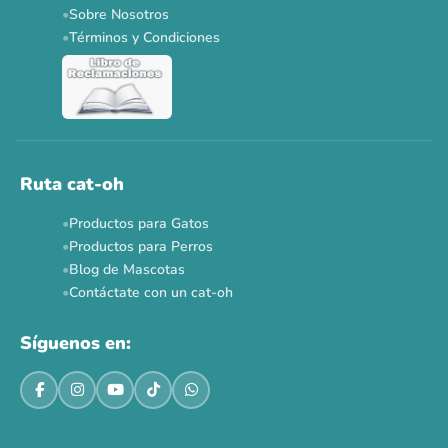
Sobre Nosotros
Dr. Clauder's 3+1
N&D 5%
Y más...
Términos y Condiciones
Ver todas las promos 🐾
Ahora no
Ruta cat-oh
Productos para Gatos
Productos para Perros
Blog de Mascotas
Contáctate con un cat-oh
Síguenos en: