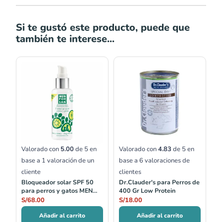
Si te gustó este producto, puede que
también te interese...
Valorado con
5.00
de 5 en
Valorado con
4.83
de 5 en
base a
1
valoración de un
base a
6
valoraciones de
cliente
clientes
Bloqueador solar SPF 50
Dr.Clauder's para Perros de
para perros y gatos MEN
400 Gr Low Protein
FOR SAN
S/
68.00
S/
18.00
Añadir al carrito
Añadir al carrito