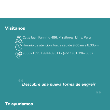
Visítanos
00
00
00
00
:
:
:
TERMINA EN
Calle Juan Fanning 486, Miraflores, Lima, Perú
DÍAS
HORAS
MIN
SEG
Horario de atención: lun. a sáb de 9:00am a 8:00pm
✕
933021395 / 994489311 / (+511) 01 396-6832
CAT WEEK · 4 AL 8 DE AGOSTO
Siempre fuimos
raros.
Hoy somos mayoría.
Descubre una nueva forma de engreír
Descuentos y promos en tus marcas favoritas 🐾
Solo por esta semana.
Te ayudamos
Applaws 15%
Bravery 15%
Hill's 15%
Tiki Cat 5+1