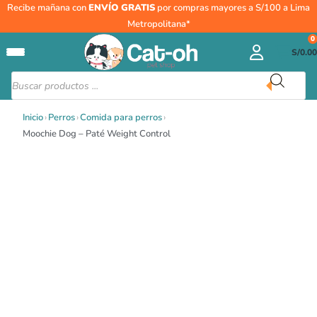
Ir
Recibe mañana con
ENVÍO GRATIS
por compras mayores a S/100 a Lima
al
Metropolitana*
contenido
0
S/
0.00
Búsqueda
de
productos
Inicio
›
Perros
›
Comida para perros
›
Moochie Dog – Paté Weight Control