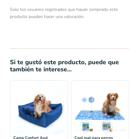
Solo los usuarios registrados que hayan comprado este
producto pueden hacer una valoración.
Si te gustó este producto, puede que
también te interese...
Rango
Rango
de
de
precios:
precios:
desde
desde
S/89.00
S/57.60
hasta
hasta
S/135.00
S/128.00
Cama Confort Azul
Cool mat para perros