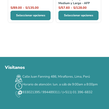
Medium y Large - AFP
S/
89.00
-
S/
135.00
S/
57.60
-
S/
128.00
Seleccionar opciones
Seleccionar opciones
Visítanos
Calle Juan Fanning 486, Miraflores, Lima, Perú
Horario de atención: lun. a sáb de 9:00am a 8:00pm
933021395 / 994489311 / (+511) 01 396-6832