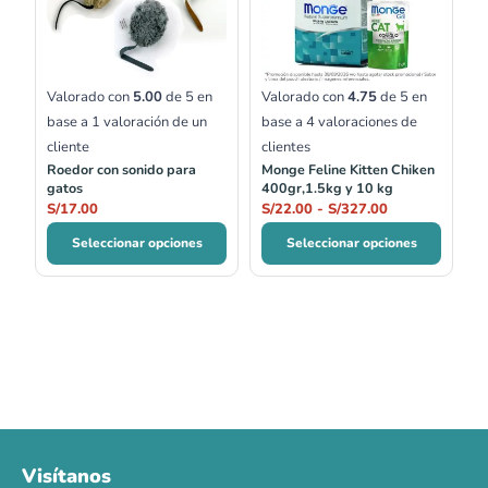
S/22.00
hasta
S/327.00
Valorado con
5.00
de 5 en
Valorado con
4.75
de 5 en
base a
1
valoración de un
base a
4
valoraciones de
cliente
clientes
Roedor con sonido para
Monge Feline Kitten Chiken
gatos
400gr,1.5kg y 10 kg
S/
17.00
S/
22.00
-
S/
327.00
Seleccionar opciones
Seleccionar opciones
Visítanos