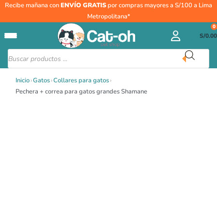
Ir
Recibe mañana con
ENVÍO GRATIS
por compras mayores a S/100 a Lima
al
Metropolitana*
contenido
0
S/
0.00
Búsqueda
de
productos
Inicio
›
Gatos
›
Collares para gatos
›
Pechera + correa para gatos grandes Shamane