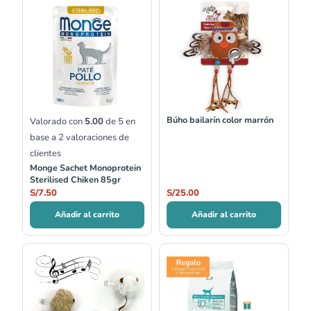
Búho bailarín color marrón
Valorado con
5.00
de 5 en
base a
2
valoraciones de
clientes
Monge Sachet Monoprotein
Sterilised Chiken 85gr
S/
7.50
S/
25.00
Añadir al carrito
Añadir al carrito
Rango
de
precios:
desde