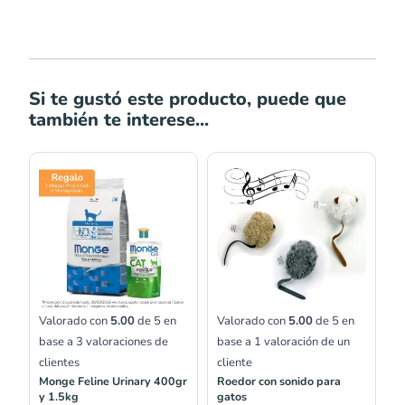
Si te gustó este producto, puede que
también te interese...
Rango
de
precios:
desde
S/20.00
hasta
S/59.00
Valorado con
5.00
de 5 en
Valorado con
5.00
de 5 en
base a
3
valoraciones de
base a
1
valoración de un
clientes
cliente
Monge Feline Urinary 400gr
Roedor con sonido para
y 1.5kg
gatos