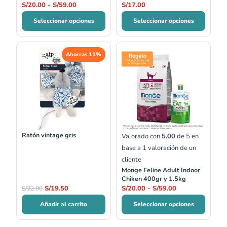
S/
20.00
-
S/
59.00
S/
17.00
Seleccionar opciones
Seleccionar opciones
El
El
Rango
Ahorras 11%
precio
precio
de
original
actual
precios:
era:
es:
desde
S/22.00.
S/19.50.
S/20.00
hasta
S/59.00
Ratón vintage gris
Valorado con
5.00
de 5 en
base a
1
valoración de un
cliente
Monge Feline Adult Indoor
Chiken 400gr y 1.5kg
S/
19.50
S/
20.00
-
S/
59.00
S/
22.00
Añadir al carrito
Seleccionar opciones