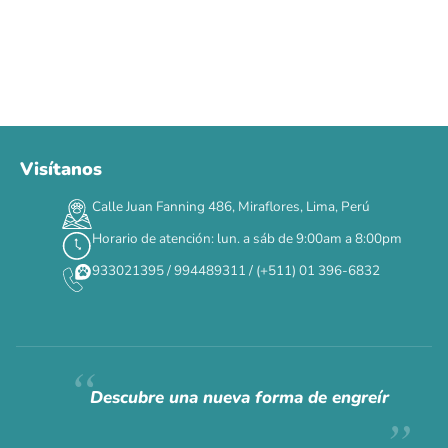
Visítanos
00
00
00
00
:
:
:
TERMINA EN
Calle Juan Fanning 486, Miraflores, Lima, Perú
DÍAS
HORAS
MIN
SEG
Horario de atención: lun. a sáb de 9:00am a 8:00pm
✕
933021395 / 994489311 / (+511) 01 396-6832
CAT WEEK · 4 AL 8 DE AGOSTO
Siempre fuimos
raros.
Hoy somos mayoría.
Descubre una nueva forma de engreír
Descuentos y promos en tus marcas favoritas 🐾