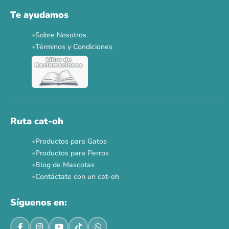
Solo por esta semana.
Te ayudamos
Applaws 15%
Bravery 15%
Hill's 15%
Tiki Cat 5+1
Sobre Nosotros
Dr. Clauder's 3+1
N&D 5%
Y más...
Términos y Condiciones
Ver todas las promos 🐾
Ahora no
Ruta cat-oh
Productos para Gatos
Productos para Perros
Blog de Mascotas
Contáctate con un cat-oh
Síguenos en: