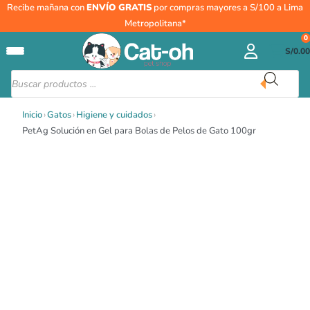
Ir
Recibe mañana con
ENVÍO GRATIS
por compras mayores a S/100 a Lima
al
Metropolitana*
contenido
0
S/
0.00
Búsqueda
de
productos
Inicio
›
Gatos
›
Higiene y cuidados
›
PetAg Solución en Gel para Bolas de Pelos de Gato 100gr