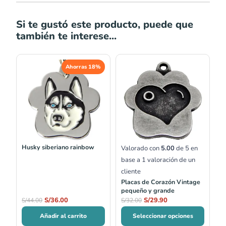
Si te gustó este producto, puede que
también te interese...
El
El
El
El
Ahorras 18%
precio
precio
precio
precio
original
actual
original
actual
era:
es:
era:
es:
S/44.00.
S/36.00.
S/32.00.
S/29.90.
Husky siberiano rainbow
Valorado con
5.00
de 5 en
base a
1
valoración de un
cliente
Placas de Corazón Vintage
pequeño y grande
S/
36.00
S/
29.90
S/
44.00
S/
32.00
Añadir al carrito
Seleccionar opciones