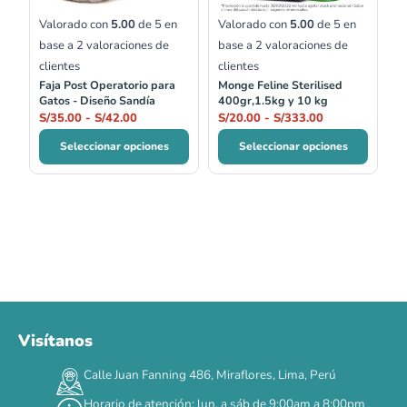
Valorado con
5.00
de 5 en
Valorado con
5.00
de 5 en
base a
2
valoraciones de
base a
2
valoraciones de
clientes
clientes
Faja Post Operatorio para
Monge Feline Sterilised
Gatos - Diseño Sandía
400gr,1.5kg y 10 kg
S/
35.00
-
S/
42.00
S/
20.00
-
S/
333.00
Seleccionar opciones
Seleccionar opciones
Visítanos
Calle Juan Fanning 486, Miraflores, Lima, Perú
Horario de atención: lun. a sáb de 9:00am a 8:00pm