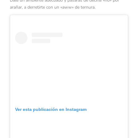
Dale un ambiente adecuado y pasarás de decirle «no» por
arañar, a derretirte con un «aww» de ternura.
Ver esta publicación en Instagram