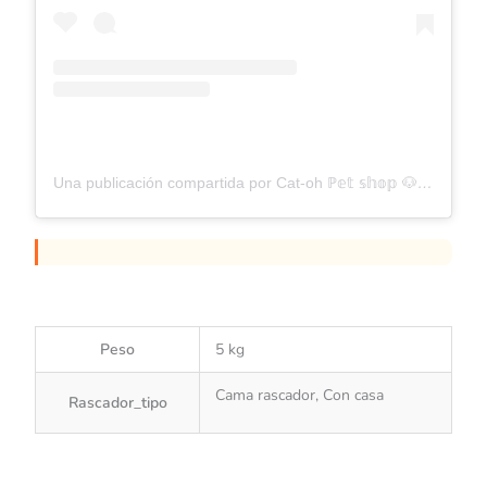
Una publicación compartida por Cat-oh ℙ𝕖𝕥 𝕤𝕙𝕠𝕡 🐶🐱 (@cat_oh_petshop)
Peso
5 kg
Cama rascador, Con casa
Rascador_tipo