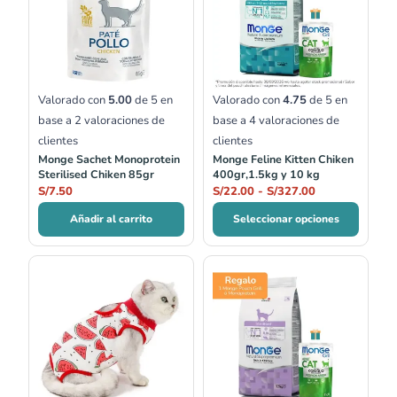
desde
S/22.00
hasta
S/327.00
Valorado con
5.00
de 5 en
Valorado con
4.75
de 5 en
base a
2
valoraciones de
base a
4
valoraciones de
clientes
clientes
Monge Sachet Monoprotein
Monge Feline Kitten Chiken
Sterilised Chiken 85gr
400gr,1.5kg y 10 kg
S/
7.50
S/
22.00
-
S/
327.00
Añadir al carrito
Seleccionar opciones
Rango
Rango
de
de
precios:
precios:
desde
desde
S/35.00
S/20.00
hasta
hasta
S/42.00
S/333.00