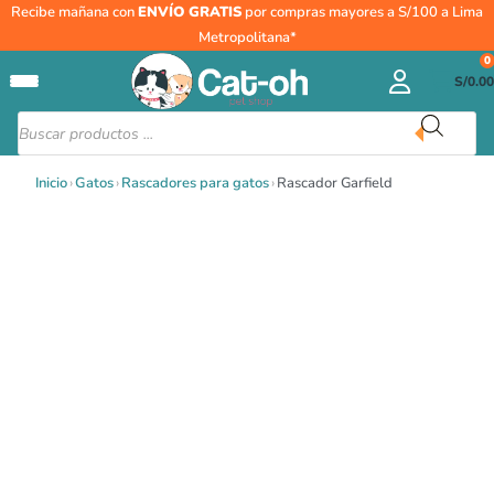
Ir
Recibe mañana con
ENVÍO GRATIS
por compras mayores a S/100 a Lima
al
Metropolitana*
contenido
0
S/
0.00
Búsqueda
de
productos
Inicio
›
Gatos
›
Rascadores para gatos
›
Rascador Garfield