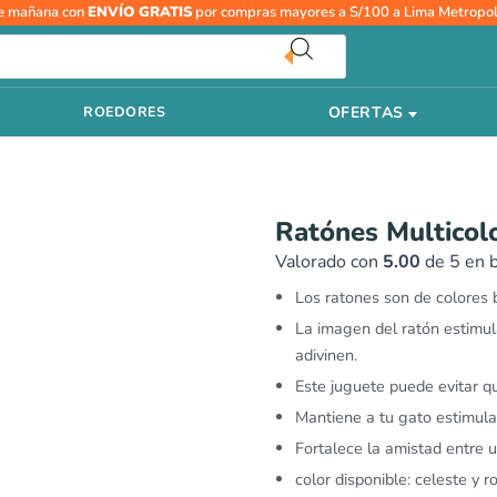
Ratónes
e mañana con
ENVÍO GRATIS
por compras mayores a S/100 a Lima Metropol
Multicolor
para
Gatos
OFERTAS
ROEDORES
cantidad
Ratónes Multicol
Valorado con
5.00
de 5 en 
Los ratones son de colores br
La imagen del ratón estimula
adivinen.
Este juguete puede evitar q
Mantiene a tu gato estimula
Fortalece la amistad entre u
color disponible: celeste y ro