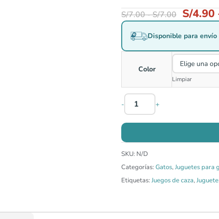
S/
4.90
S/
7.00
-
S/
7.00
Disponible para envío 
Color
Limpiar
-
+
SKU:
N/D
Categorías:
Gatos
,
Juguetes para 
Etiquetas:
Juegos de caza
,
Juguete