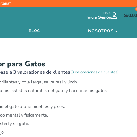
itana*
Hola,
S/
0.00
Inicia Sesión
NOSOTROS
BLOG
or para Gatos
base a
3
valoraciones de clientes
(
3
valoraciones de clientes)
illantes y cola larga, se ve real y lindo.
 los instintos naturales del gato y hace que los gatos
ue el gato arañe muebles y pisos.
do mental y físicamente.
sted y su gato.
jo