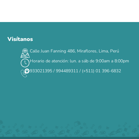
Visítanos
00
00
00
00
:
:
:
TERMINA EN
DÍAS
HORAS
MIN
SEG
Calle Juan Fanning 486, Miraflores, Lima, Perú
✕
Horario de atención: lun. a sáb de 9:00am a 8:00pm
933021395 / 994489311 / (+511) 01 396-6832
CAT WEEK · 4 AL 8 DE AGOSTO
Siempre fuimos
raros.
Hoy somos mayoría.
Descuentos y promos en tus marcas favoritas 🐾
Solo por esta semana.
Applaws 15%
Bravery 15%
Hill's 15%
Tiki Cat 5+1