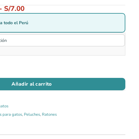
-
S/
7.00
a todo el Perú
Añadir al carrito
gatos
s para gatos
,
Peluches
,
Ratones