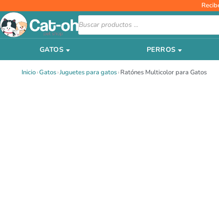
Ir
Recib
al
Búsqueda
de
contenido
productos
GATOS
PERROS
Inicio
›
Gatos
›
Juguetes para gatos
›
Ratónes Multicolor para Gatos