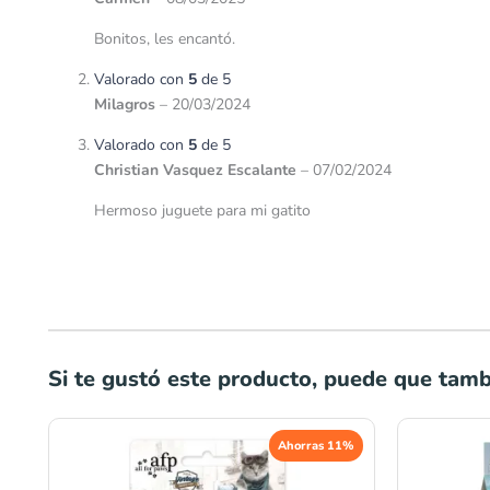
Bonitos, les encantó.
Valorado con
5
de 5
Milagros
–
20/03/2024
Valorado con
5
de 5
Christian Vasquez Escalante
–
07/02/2024
Hermoso juguete para mi gatito
Si te gustó este producto, puede que tambi
El
El
Ahorras 11%
precio
precio
original
actual