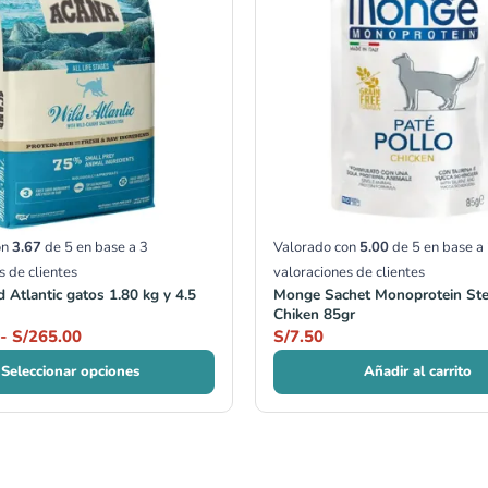
desde
S/137.00
hasta
S/265.00
on
3.67
de 5 en base a
3
Valorado con
5.00
de 5 en base a
s de clientes
valoraciones de clientes
 Atlantic gatos 1.80 kg y 4.5
Monge Sachet Monoprotein Ster
Chiken 85gr
-
S/
265.00
S/
7.50
Seleccionar opciones
Añadir al carrito