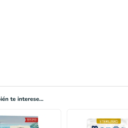
én te interese...
Rango
de
precios: