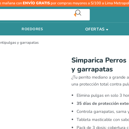
Simparica
e mañana con
ENVÍO GRATIS
por compras mayores a S/100 a Lima Metropol
Perros
10
a
OFERTAS
ROEDORES
20
kg
antipulgas y garrapatas
–
Masticable
antipulgas
Simparica Perros 
y
y garrapatas
garrapatas
cantidad
¿Tu perrito mediano a grande am
una protección total contra pul
Elimina pulgas en solo 3 ho
35 días de protección exte
Controla garrapatas, sarna 
Tableta masticable con sabo
Pack de 3 dosis: cobertura