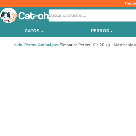
Ir
Recib
al
Búsqueda
de
contenido
productos
GATOS
PERROS
Inicio
›
Perros
›
Antipulgas
›
Simparica Perros 10 a 20 kg – Masticable 