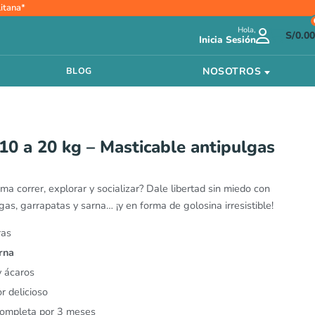
itana*
Hola,
S/
0.00
Inicia Sesión
NOSOTROS
BLOG
10 a 20 kg – Masticable antipulgas
a correr, explorar y socializar? Dale libertad sin miedo con
gas, garrapatas y sarna… ¡y en forma de golosina irresistible!
ras
rna
y ácaros
r delicioso
 completa por 3 meses