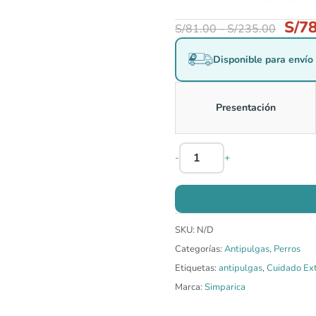
S/
78
S/
81.00
-
S/
235.00
Disponible para envío 
Presentación
-
+
SKU:
N/D
Categorías:
Antipulgas
,
Perros
Etiquetas:
antipulgas
,
Cuidado Ex
Marca:
Simparica