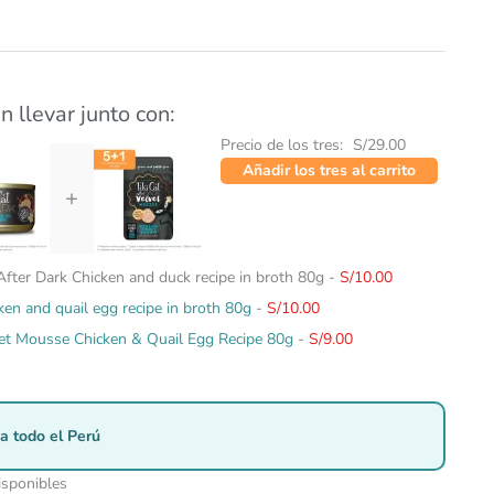
n llevar junto con:
Precio de los tres:
S/
29.00
Añadir los tres al carrito
+
 After Dark Chicken and duck recipe in broth 80g
-
S/
10.00
cken and quail egg recipe in broth 80g
-
S/
10.00
lvet Mousse Chicken & Quail Egg Recipe 80g
-
S/
9.00
a todo el Perú
isponibles