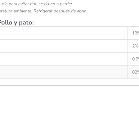
ía para evitar que se echen a perder.
peratura ambiente. Refrigerar después de abrir.
Pollo y pato
:
13
2%
0,
82