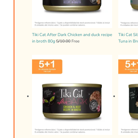
Tiki Cat After Dark Chicken and duck recipe
Tiki Cat S
in broth 80g
S/
10.00
Free
Tuna in Br
El
El
precio
precio
original
actual
era:
es:
S/10.00.
Free.