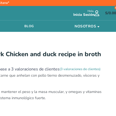
itana*
Hola,
S/
0.00
Inicia Sesión
NOSOTROS
BLOG
rk Chicken and duck recipe in broth
base a
3
valoraciones de clientes
(
3
valoraciones de clientes)
carne que anhelan con pollo tierno desmenuzado, vísceras y
a mantener el peso y la masa muscular, y omegas y vitaminas
istema inmunológico fuerte.