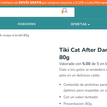
Tiki
e mañana con
ENVÍO GRATIS
por compras mayores a S/100 a Lima Metropol
Cat
After
Dark
OFERTAS
ROEDORES
Chicken
and
k recipe in broth 80g
duck
recipe
in
Tiki Cat After Da
broth
80g
80g
cantidad
Valorado con
5.00
de 5 en 
Dale a los gatos la verdadera 
pato en un delicioso caldo.
Contenido de proteínas par
óptimos para respaldar un s
Con un sabor tentador
Presentacion: 80g.