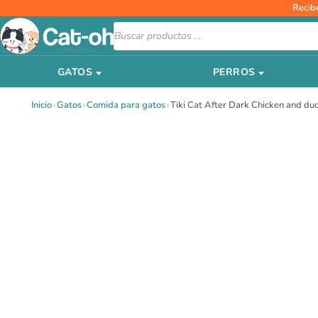
Ir
Recib
al
Búsqueda
de
contenido
productos
GATOS
PERROS
Inicio
›
Gatos
›
Comida para gatos
›
Tiki Cat After Dark Chicken and duc