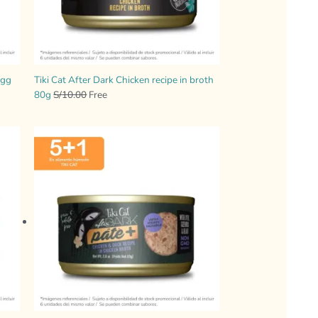
egg
Tiki Cat After Dark Chicken recipe in broth
80g
S/
10.00
Free
El
El
precio
precio
original
actual
era:
es:
S/10.00.
Free.