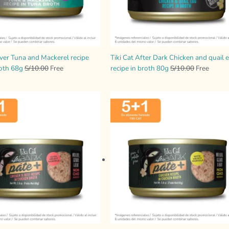
ilver Tuna and Mackerel recipe
Tiki Cat After Dark Chicken and quail 
oth 68g
S/
10.00
Free
recipe in broth 80g
S/
10.00
Free
El
El
El
El
precio
precio
precio
precio
original
actual
original
actual
era:
es:
era:
es:
S/10.00.
Free.
S/10.00.
Free.