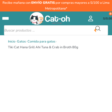
Ir
Tiki
Recibe mañana con
ENVÍO GRATIS
por compras mayores a S/100 a Lima
al
Cat
Metropolitana*
contenido
Hana
0
S/
0.00
Grill
Ahi
Búsqueda
de
Tuna
productos
&
Inicio
›
Gatos
›
Comida para gatos
›
Crab
Tiki Cat Hana Grill Ahi Tuna & Crab in Broth 80g
in
Broth
80g
cantidad