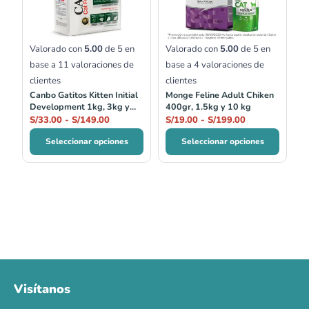
hasta
hasta
S/149.00
S/199.00
Valorado con
5.00
de 5 en
Valorado con
5.00
de 5 en
base a
11
valoraciones de
base a
4
valoraciones de
clientes
clientes
Canbo Gatitos Kitten Initial
Monge Feline Adult Chiken
Development 1kg, 3kg y
400gr, 1.5kg y 10 kg
7kg
S/
33.00
-
S/
149.00
S/
19.00
-
S/
199.00
Seleccionar opciones
Seleccionar opciones
Visítanos