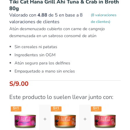
Tiki Cat Hana Grill Ahi Tuna & Crab in Broth
80g
Valorado con
4.88
de 5 en base a
8
(
8
valoraciones
valoraciones de clientes
de clientes)
Atún desmenuzado cubierto con carne de cangrejo
desmenuzada en un sabroso consomé de atún
Sin cereales ni patatas
Ingredientes sin OGM
Atún seguro para los delfines
Empaquetado a mano sin encías
S/
9.00
Este producto lo suelen llevar junto con:
+
+