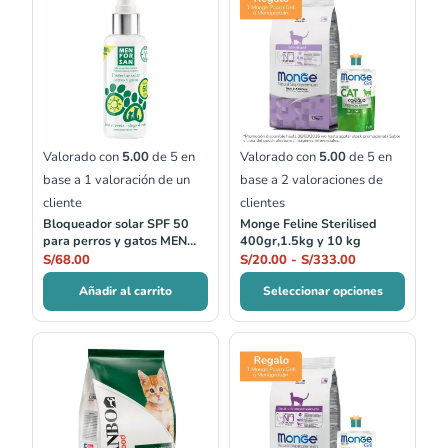
de
precios:
desde
S/20.00
hasta
S/333.00
Valorado con
5.00
de 5 en
Valorado con
5.00
de 5 en
base a
1
valoración de un
base a
2
valoraciones de
cliente
clientes
Bloqueador solar SPF 50
Monge Feline Sterilised
para perros y gatos MEN
400gr,1.5kg y 10 kg
FOR SAN
S/
68.00
S/
20.00
-
S/
333.00
Añadir al carrito
Seleccionar opciones
Rango
Rango
de
de
precios:
precios:
desde
desde
S/33.00
S/19.00