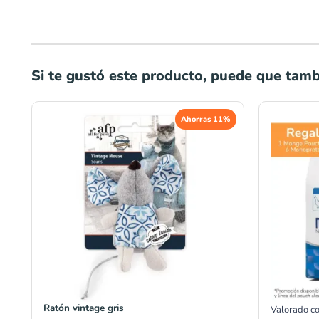
Si te gustó este producto, puede que tambi
El
El
Ahorras 11%
precio
precio
original
actual
era:
es:
S/22.00.
S/19.50.
Ratón vintage gris
Valorado c