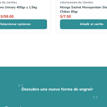
s de clientes
valoraciones de clientes
ne Urinary 400gr y 1.5kg
Monge Sachet Monoprotein Ster
Chiken 85gr
S/
59.00
S/
7.50
Seleccionar opciones
Añadir al carrito
Descubre una nueva forma de engreír