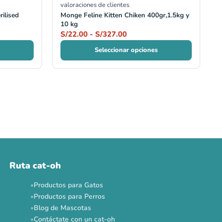
valoraciones de clientes
ilised
Monge Feline Kitten Chiken 400gr,1.5kg y
10 kg
S/
22.00
-
S/
327.00
Seleccionar opciones
Ruta cat-oh
Productos para Gatos
Productos para Perros
Blog de Mascotas
Contáctate con un cat-oh