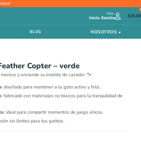
itana*
Hola,
S/
0.00
Inicia Sesión
NOSOTROS
BLOG
Feather Copter – verde
e merece y enciende su instinto de cazador. 🐾
a
: diseñado para mantener a tu gato activo y feliz.
o
: fabricado con materiales no tóxicos para la tranquilidad de
os
: ideal para compartir momentos de juego únicos.
rsión sin límites para tus gatitos.