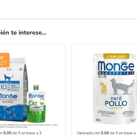
én te interese...
Rango
de
precios:
desde
S/20.00
hasta
S/59.00
on
5.00
de 5 en base a
3
Valorado con
5.00
de 5 en base a