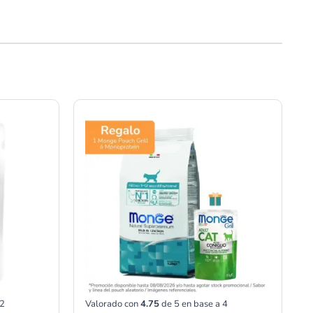
Rango
de
precios:
desde
S/22.00
hasta
S/327.00
2
Valorado con
4.75
de 5 en base a
4