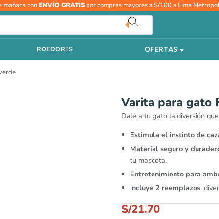
e mañana con
ENVÍO GRATIS
por compras mayores a S/100 a Lima Metropol
OFERTAS
ROEDORES
 verde
Varita para gato 
Dale a tu gato la diversión qu
Estimula el instinto de caz
Material seguro y durader
tu mascota.
Entretenimiento para amb
Incluye 2 reemplazos
: dive
S/
21.70