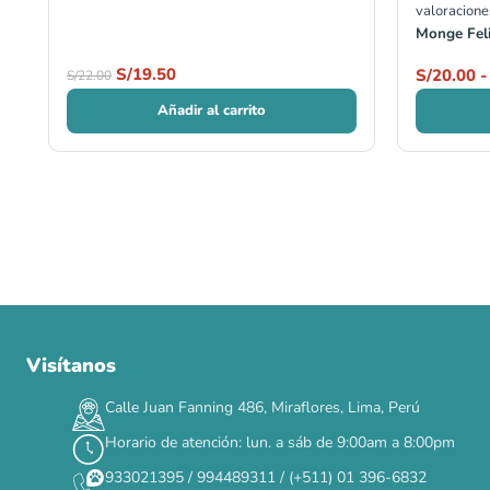
valoracione
Monge Feli
S/
19.50
S/
20.00
-
S/
22.00
Añadir al carrito
Visítanos
00
00
00
00
:
:
:
TERMINA EN
DÍAS
HORAS
MIN
SEG
Calle Juan Fanning 486, Miraflores, Lima, Perú
✕
Horario de atención: lun. a sáb de 9:00am a 8:00pm
933021395 / 994489311 / (+511) 01 396-6832
CAT WEEK · 4 AL 8 DE AGOSTO