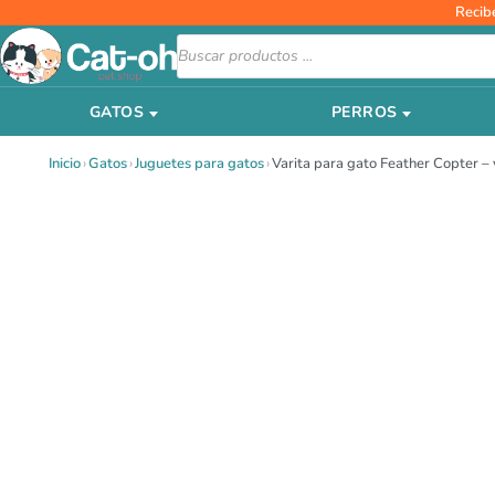
Ir
Recib
al
Búsqueda
de
contenido
productos
GATOS
PERROS
Inicio
›
Gatos
›
Juguetes para gatos
›
Varita para gato Feather Copter –