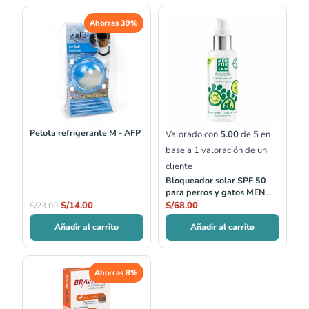
El
El
Ahorras 39%
precio
precio
original
actual
era:
es:
S/23.00.
S/14.00.
Pelota refrigerante M - AFP
Valorado con
5.00
de 5 en
base a
1
valoración de un
cliente
Bloqueador solar SPF 50
para perros y gatos MEN
FOR SAN
S/
14.00
S/
68.00
S/
23.00
Añadir al carrito
Añadir al carrito
El
El
Ahorras 8%
precio
precio
original
actual