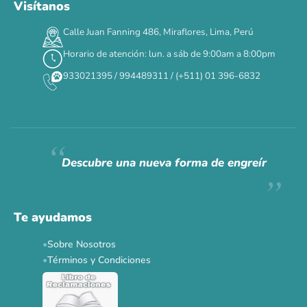
Visítanos
00
00
00
00
:
:
:
TERMINA EN
Calle Juan Fanning 486, Miraflores, Lima, Perú
DÍAS
HORAS
MIN
SEG
Horario de atención: lun. a sáb de 9:00am a 8:00pm
✕
933021395 / 994489311 / (+511) 01 396-6832
CAT WEEK · 4 AL 8 DE AGOSTO
Siempre fuimos
raros.
Hoy somos mayoría.
Descubre una nueva forma de engreír
Descuentos y promos en tus marcas favoritas 🐾
Solo por esta semana.
Te ayudamos
Applaws 15%
Bravery 15%
Hill's 15%
Tiki Cat 5+1
Sobre Nosotros
Dr. Clauder's 3+1
N&D 5%
Y más...
Términos y Condiciones
Ver todas las promos 🐾