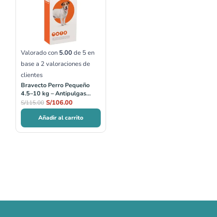
era:
es:
S/115.00.
S/106.00.
Valorado con
5.00
de 5 en
base a
2
valoraciones de
clientes
Bravecto Perro Pequeño
4.5–10 kg – Antipulgas
masticable 3 meses
S/
106.00
S/
115.00
Añadir al carrito