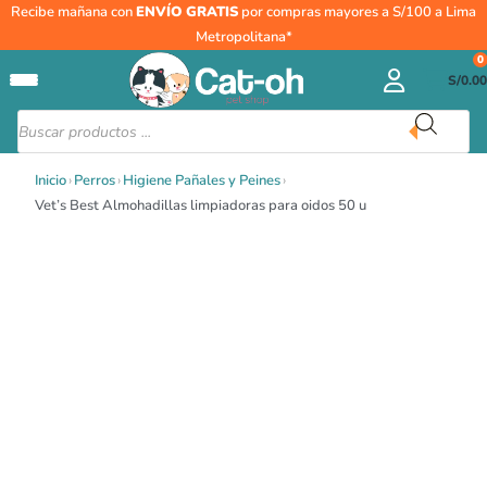
Ir
Vet's
Recibe mañana con
ENVÍO GRATIS
por compras mayores a S/100 a Lima
al
Best
Metropolitana*
contenido
Almohadillas
0
S/
0.00
limpiadoras
para
Búsqueda
de
oidos
productos
50
Inicio
›
Perros
›
Higiene Pañales y Peines
›
u
Vet’s Best Almohadillas limpiadoras para oidos 50 u
cantidad