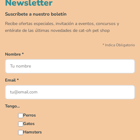
Newsletter
00
00
00
00
:
:
:
TERMINA EN
DÍAS
HORAS
MIN
SEG
Suscríbete a nuestro boletín
✕
Recibe ofertas especiales, invitación a eventos, concursos y
CAT WEEK · 4 AL 8 DE AGOSTO
entérate de las últimas novedades de cat-oh pet shop
*
Indica Obligatorio
Siempre fuimos
raros.
Nombre
*
Hoy somos mayoría.
Descuentos y promos en tus marcas favoritas 🐾
Email
*
Solo por esta semana.
Applaws 15%
Bravery 15%
Hill's 15%
Tiki Cat 5+1
Dr. Clauder's 3+1
N&D 5%
Y más...
Tengo...
Perros
Ver todas las promos 🐾
Gatos
Hamsters
Ahora no