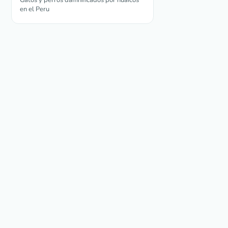
Gatos y perros damnificados por huaicos
en el Peru