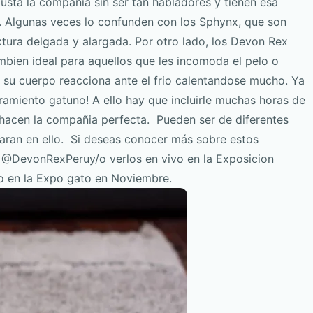
usta la compañia sin ser tan habladores y tienen esa
 Algunas veces lo confunden con los Sphynx, que son
tura delgada y alargada. Por otro lado, los Devon Rex
bien ideal para aquellos que les incomoda el pelo o
, su cuerpo reacciona ante el frio calentandose mucho. Ya
amiento gatuno! A ello hay que incluirle muchas horas de
o hacen la compañia perfecta. Pueden ser de diferentes
iaran en ello. Si deseas conocer más sobre estos
 @DevonRexPeruy/o verlos en vivo en la Exposicion
o o en la Expo gato en Noviembre.