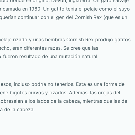
lo donde se originó: Devon, Inglaterra. Un gato salvaje
a camada en 1960. Un gatito tenía el pelaje como el suyo
uerían continuar con el gen del Cornish Rex (que es un
pelaje rizado y unas hembras Cornish Rex produjo gatitos
hecho, eran diferentes razas. Se cree que las
x fueron resultado de una mutación natural.
esos, incluso podría no tenerlos. Esta es una forma de
iene bigotes curvos y rizados. Además, las orejas del
obresalen a los lados de la cabeza, mientras que las de
a de la cabeza.