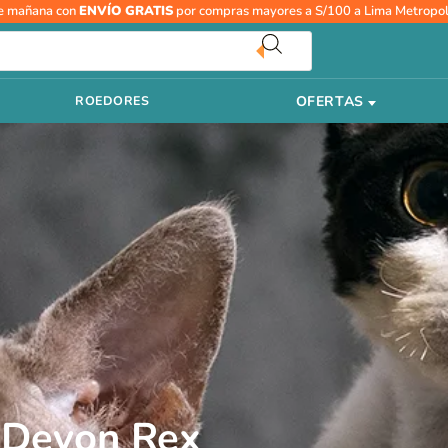
e mañana con
ENVÍO GRATIS
por compras mayores a S/100 a Lima Metropol
Tu
correo
electrónico
OFERTAS
ROEDORES
: Devon Rex