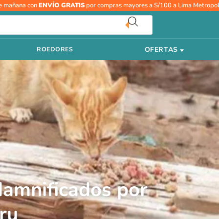
e mañana con
ENVÍO GRATIS
por compras mayores a S/100 a Lima Metropol
Tu
correo
electrónico
OFERTAS
ROEDORES
damnificados por
ru