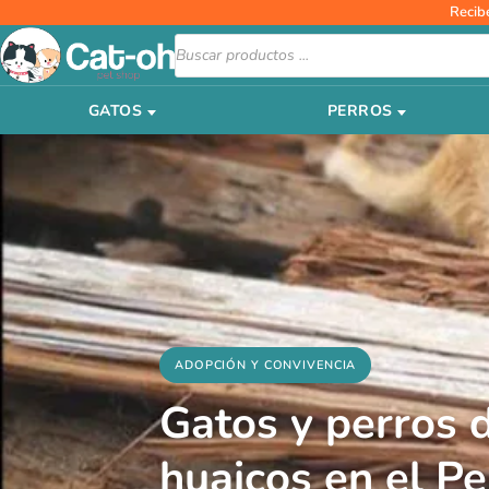
Ir
Recib
al
Búsqueda
de
contenido
productos
GATOS
PERROS
ADOPCIÓN Y CONVIVENCIA
Gatos y perros 
huaicos en el Pe