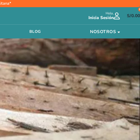
itana*
Hola,
S/
0.00
Inicia Sesión
NOSOTROS
BLOG