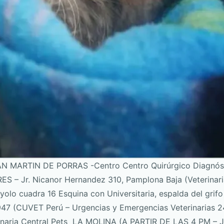
N MARTIN DE PORRAS -Centro Centro Quirúrgico Diagnóstico
– Jr. Nicanor Hernandez 310, Pamplona Baja (Veterinari
ayolo cuadra 16 Esquina con Universitaria, espalda del gr
47 (CUVET Perú – Urgencias y Emergencias Veterinarias 2
erinaria Central Pets LA MOLINA (A PARTIR DE LAS 4 PM 