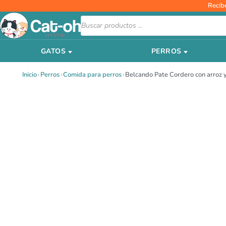
Ir
Recib
al
Búsqueda
de
contenido
productos
GATOS
PERROS
Inicio
›
Perros
›
Comida para perros
›
Belcando Pate Cordero con arroz 