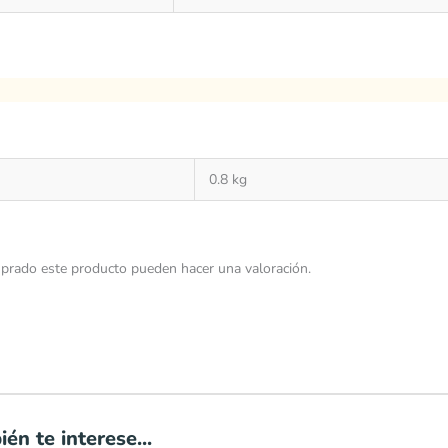
0.8 kg
prado este producto pueden hacer una valoración.
én te interese...