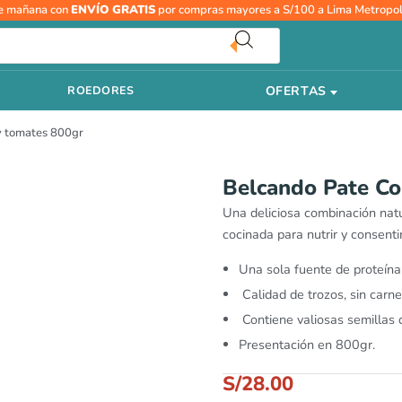
e mañana con
ENVÍO GRATIS
por compras mayores a S/100 a Lima Metropol
OFERTAS
ROEDORES
y tomates 800gr
Belcando Pate Co
Una deliciosa combinación nat
cocinada para nutrir y consentir
Una sola fuente de proteína
Calidad de trozos, sin carn
Contiene valiosas semillas 
Presentación en 800gr.
S/
28.00