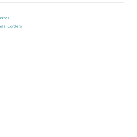
erros
eda
,
Cordero