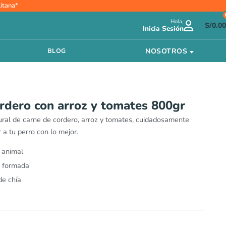
itana*
Hola,
S/
0.00
Inicia Sesión
NOSOTROS
BLOG
rdero con arroz y tomates 800gr
ural de carne de cordero, arroz y tomates, cuidadosamente
 a tu perro con lo mejor.
 animal
e formada
de chía