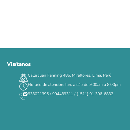
Visítanos
00
00
00
00
:
:
:
TERMINA EN
DÍAS
HORAS
MIN
SEG
Calle Juan Fanning 486, Miraflores, Lima, Perú
✕
Horario de atención: lun. a sáb de 9:00am a 8:00pm
933021395 / 994489311 / (+511) 01 396-6832
CAT WEEK · 4 AL 8 DE AGOSTO
Siempre fuimos
raros.
Hoy somos mayoría.