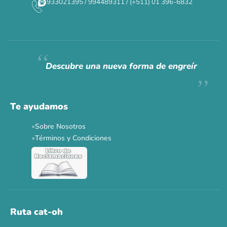
933021395 / 994489311 / (+511) 01 396-6832
CAT WEEK · 4 AL 8 DE AGOSTO
Siempre fuimos
raros.
Hoy somos mayoría.
Descubre una nueva forma de engreír
Descuentos y promos en tus marcas favoritas 🐾
Solo por esta semana.
Te ayudamos
Applaws 15%
Bravery 15%
Hill's 15%
Tiki Cat 5+1
Sobre Nosotros
Dr. Clauder's 3+1
N&D 5%
Y más...
Términos y Condiciones
Ver todas las promos 🐾
Ahora no
Ruta cat-oh