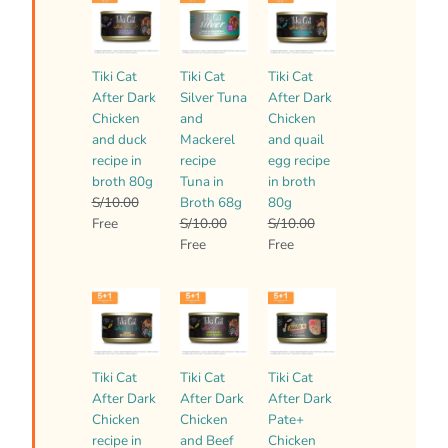
precio
precio
precio
precio
precio
precio
actual
original
actual
original
actual
original
es:
era:
es:
era:
es:
era:
Tiki Cat
Tiki Cat
Tiki Cat
Free.
S/10.00.
Free.
S/10.00.
Free.
S/10.00.
After Dark
Silver Tuna
After Dark
Chicken
and
Chicken
and duck
Mackerel
and quail
recipe in
recipe
egg recipe
broth 80g
Tuna in
in broth
S/
10.00
Broth 68g
80g
Free
S/
10.00
S/
10.00
Free
Free
El
El
El
El
El
El
precio
precio
precio
precio
precio
precio
actual
original
actual
original
actual
original
es:
era:
es:
era:
es:
era:
Tiki Cat
Tiki Cat
Tiki Cat
Free.
S/10.00.
Free.
S/10.00.
Free.
S/10.00.
After Dark
After Dark
After Dark
Chicken
Chicken
Pate+
recipe in
and Beef
Chicken