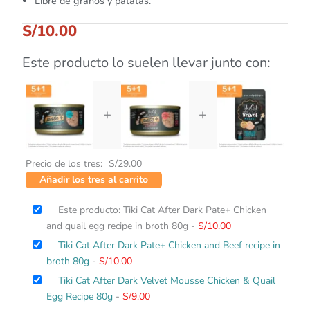
Libre de granos y patatas.
S/
10.00
Este producto lo suelen llevar junto con:
+
+
Precio de los tres:
S/
29.00
Añadir los tres al carrito
Este producto: Tiki Cat After Dark Pate+ Chicken
and quail egg recipe in broth 80g
-
S/
10.00
Tiki Cat After Dark Pate+ Chicken and Beef recipe in
broth 80g
-
S/
10.00
Tiki Cat After Dark Velvet Mousse Chicken & Quail
Egg Recipe 80g
-
S/
9.00