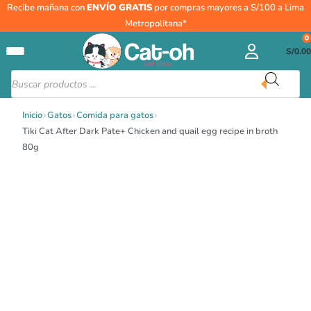
Ir
Tiki
Recibe mañana con
ENVÍO GRATIS
por compras mayores a S/100 a Lima
al
Cat
Metropolitana*
contenido
After
0
S/
0.00
Dark
Pate+
Búsqueda
de
Chicken
productos
and
Inicio
›
Gatos
›
Comida para gatos
›
quail
Tiki Cat After Dark Pate+ Chicken and quail egg recipe in broth
egg
80g
recipe
in
broth
80g
cantidad