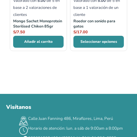
Valorado con
5.00
de 5 en
Valorado con
5.00
de 5 en
base a
2
valoraciones de
base a
1
valoración de un
clientes
cliente
Monge Sachet Monoprotein
Roedor con sonido para
Sterilised Chiken 85gr
gatos
S/
7.50
S/
17.00
Añadir al carrito
Seleccionar opciones
Visítanos
00
00
00
00
:
:
:
TERMINA EN
Calle Juan Fanning 486, Miraflores, Lima, Perú
DÍAS
HORAS
MIN
SEG
Horario de atención: lun. a sáb de 9:00am a 8:00pm
✕