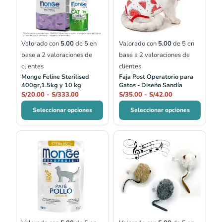
S/20.00
S/35.00
hasta
hasta
S/333.00
S/42.00
Valorado con
5.00
de 5 en
Valorado con
5.00
de 5 en
base a
2
valoraciones de
base a
2
valoraciones de
clientes
clientes
Monge Feline Sterilised
Faja Post Operatorio para
400gr,1.5kg y 10 kg
Gatos - Diseño Sandía
S/
20.00
-
S/
333.00
S/
35.00
-
S/
42.00
Seleccionar opciones
Seleccionar opciones