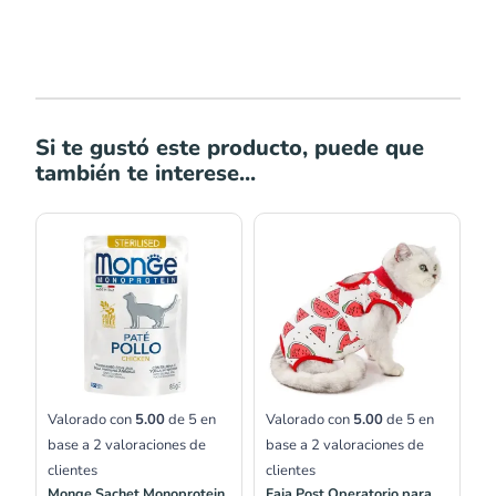
Si te gustó este producto, puede que
también te interese...
Rango
de
precios:
desde
S/35.00
hasta
S/42.00
Valorado con
5.00
de 5 en
Valorado con
5.00
de 5 en
base a
2
valoraciones de
base a
2
valoraciones de
clientes
clientes
Monge Sachet Monoprotein
Faja Post Operatorio para