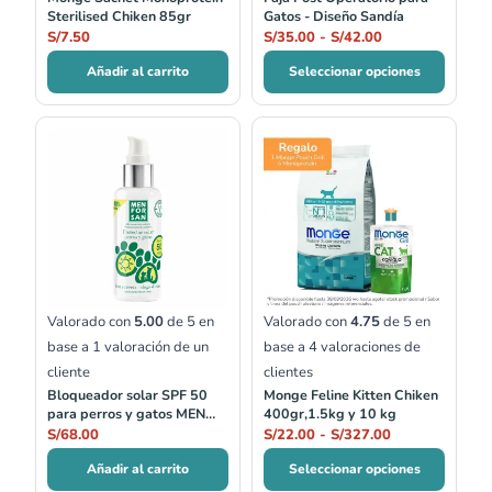
Sterilised Chiken 85gr
Gatos - Diseño Sandía
S/
7.50
S/
35.00
-
S/
42.00
Añadir al carrito
Seleccionar opciones
Rango
de
precios:
desde
S/22.00
hasta
S/327.00
Valorado con
5.00
de 5 en
Valorado con
4.75
de 5 en
base a
1
valoración de un
base a
4
valoraciones de
cliente
clientes
Bloqueador solar SPF 50
Monge Feline Kitten Chiken
para perros y gatos MEN
400gr,1.5kg y 10 kg
FOR SAN
S/
68.00
S/
22.00
-
S/
327.00
Añadir al carrito
Seleccionar opciones