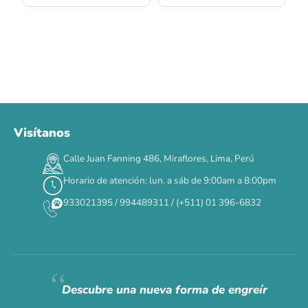
Visítanos
00
00
00
00
:
:
:
TERMINA EN
Calle Juan Fanning 486, Miraflores, Lima, Perú
DÍAS
HORAS
MIN
SEG
Horario de atención: lun. a sáb de 9:00am a 8:00pm
✕
933021395 / 994489311 / (+511) 01 396-6832
CAT WEEK · 4 AL 8 DE AGOSTO
Siempre fuimos
raros.
Hoy somos mayoría.
Descubre una nueva forma de engreír