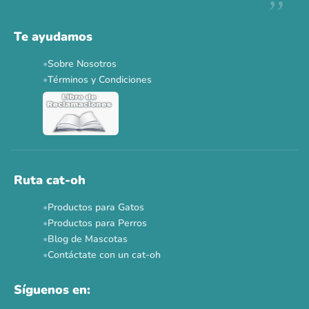
Descuentos y promos en tus marcas favoritas 🐾
Solo por esta semana.
Te ayudamos
Applaws 15%
Bravery 15%
Hill's 15%
Tiki Cat 5+1
Sobre Nosotros
Dr. Clauder's 3+1
N&D 5%
Y más...
Términos y Condiciones
Ver todas las promos 🐾
Ahora no
Ruta cat-oh
Productos para Gatos
Productos para Perros
Blog de Mascotas
Contáctate con un cat-oh
Síguenos en: