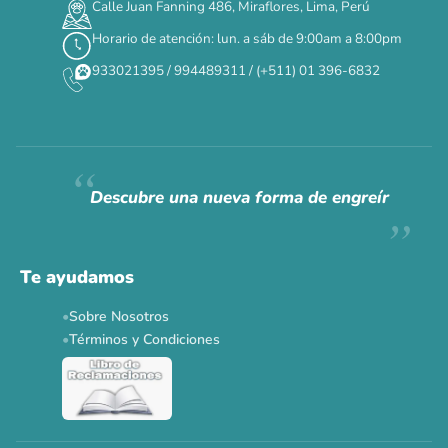
Calle Juan Fanning 486, Miraflores, Lima, Perú
DÍAS
HORAS
MIN
SEG
Horario de atención: lun. a sáb de 9:00am a 8:00pm
✕
933021395 / 994489311 / (+511) 01 396-6832
CAT WEEK · 4 AL 8 DE AGOSTO
Siempre fuimos
raros.
Hoy somos mayoría.
Descubre una nueva forma de engreír
Descuentos y promos en tus marcas favoritas 🐾
Solo por esta semana.
Te ayudamos
Applaws 15%
Bravery 15%
Hill's 15%
Tiki Cat 5+1
Sobre Nosotros
Dr. Clauder's 3+1
N&D 5%
Y más...
Términos y Condiciones
Ver todas las promos 🐾
Ahora no