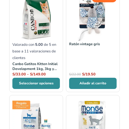
de
precio
precio
precios:
original
actual
desde
era:
es:
S/33.00
S/22.00.
S/19.50.
hasta
S/149.00
Ratón vintage gris
Valorado con
5.00
de 5 en
base a
11
valoraciones de
clientes
Canbo Gatitos Kitten Initial
Development 1kg, 3kg y
7kg
S/
33.00
-
S/
149.00
S/
19.50
S/
22.00
Seleccionar opciones
Añadir al carrito
Rango
de
precios:
desde
S/20.00