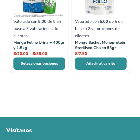
hasta
S/59.00
Valorado con
5.00
de 5 en
Valorado con
5.00
de 5 en
base a
3
valoraciones de
base a
2
valoraciones de
clientes
clientes
Monge Feline Urinary 400gr
Monge Sachet Monoprotein
y 1.5kg
Sterilised Chiken 85gr
S/
20.00
-
S/
59.00
S/
7.50
Seleccionar opciones
Añadir al carrito
Visítanos
00
00
00
00
:
:
:
TERMINA EN