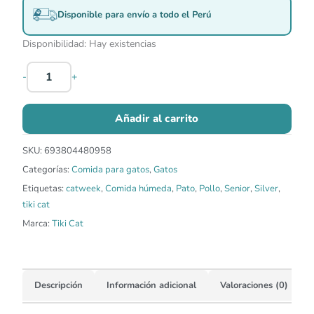
era:
es:
Disponible para envío a todo el Perú
S/49.00.
S/45.00.
Disponibilidad:
Hay existencias
-
+
Añadir al carrito
SKU:
693804480958
Categorías:
Comida para gatos
,
Gatos
Etiquetas:
catweek
,
Comida húmeda
,
Pato
,
Pollo
,
Senior
,
Silver
,
tiki cat
Marca:
Tiki Cat
Descripción
Información adicional
Valoraciones (0)