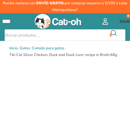
Ir
Tiki
Recibe mañana con
ENVÍO GRATIS
por compras mayores a S/100 a Lima
al
Cat
Metropolitana*
contenido
Silver
0
S/
0.00
Chicken,
Duck
Búsqueda
de
and
productos
Duck
Inicio
›
Gatos
›
Comida para gatos
›
Liver
Tiki Cat Silver Chicken, Duck and Duck Liver recipe in Broth 68g
recipe
in
Broth
68g
cantidad