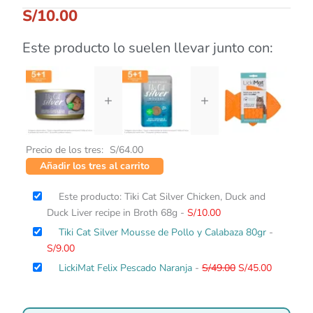
S/
10.00
Este producto lo suelen llevar junto con:
+
+
Precio de los tres:
S/
64.00
Añadir los tres al carrito
Este producto: Tiki Cat Silver Chicken, Duck and
Duck Liver recipe in Broth 68g
-
S/
10.00
Tiki Cat Silver Mousse de Pollo y Calabaza 80gr
-
S/
9.00
El
El
LickiMat Felix Pescado Naranja
-
S/
49.00
S/
45.00
precio
precio
original
actual