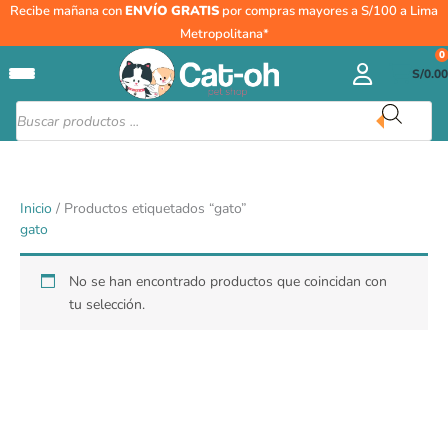
Ir
Recibe mañana con
ENVÍO GRATIS
por compras mayores a S/100 a Lima
al
Metropolitana*
contenido
0
S/
0.00
Búsqueda
de
productos
Inicio
/ Productos etiquetados “gato”
gato
No se han encontrado productos que coincidan con
tu selección.