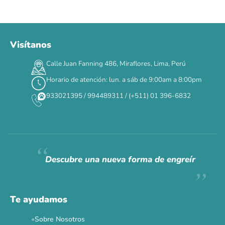
Visítanos
00
00
00
00
:
:
:
TERMINA EN
Calle Juan Fanning 486, Miraflores, Lima, Perú
DÍAS
HORAS
MIN
SEG
Horario de atención: lun. a sáb de 9:00am a 8:00pm
✕
933021395 / 994489311 / (+511) 01 396-6832
CAT WEEK · 4 AL 8 DE AGOSTO
Siempre fuimos
raros.
Hoy somos mayoría.
Descubre una nueva forma de engreír
Descuentos y promos en tus marcas favoritas 🐾
Solo por esta semana.
Te ayudamos
Applaws 15%
Bravery 15%
Hill's 15%
Tiki Cat 5+1
Sobre Nosotros
Dr. Clauder's 3+1
N&D 5%
Y más...