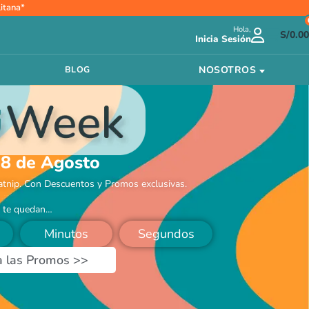
itana*
Hola,
S/
0.00
Inicia Sesión
NOSOTROS
BLOG
 8 de Agosto
atnip. Con Descuentos y Promos exclusivas.
 te quedan…
Minutos
Segundos
a las Promos >>