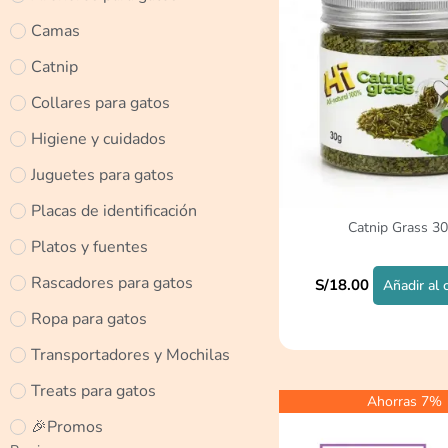
Camas
Catnip
Collares para gatos
Higiene y cuidados
Juguetes para gatos
Placas de identificación
Catnip Grass 30
Platos y fuentes
Rascadores para gatos
S/
18.00
Añadir al 
Ropa para gatos
Transportadores y Mochilas
Treats para gatos
Ahorras 7%
🎉Promos