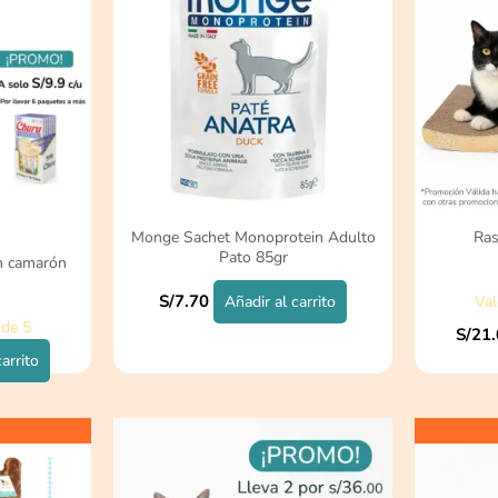
Monge Sachet Monoprotein Adulto
Ras
Pato 85gr
n camarón
S/
7.70
Añadir al carrito
Va
de 5
S/
21
carrito
E
ecio
p
tual
o
:
e