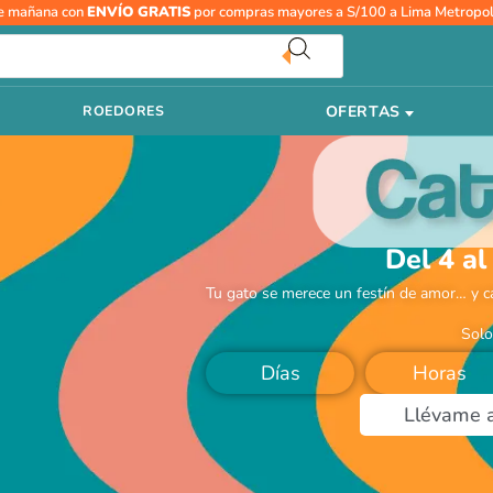
e mañana con
ENVÍO GRATIS
por compras mayores a S/100 a Lima Metropol
OFERTAS
ROEDORES
Del 4 al
Tu gato se merece un festín de amor… y c
Solo
Días
Horas
Llévame 