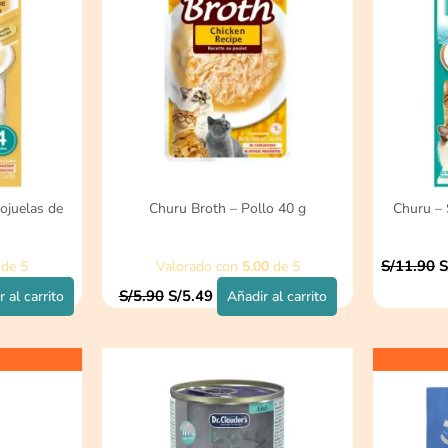
ojuelas de
Churu Broth – Pollo 40 g
Churu – 
S/
11.90
S
de 5
Valorado con
5.00
de 5
S/
5.90
S/
5.49
 al carrito
Añadir al carrito
E
p
o
e
S