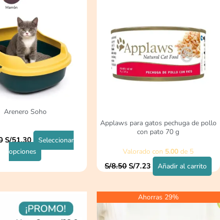
original
actual
tiene
era:
es:
múltiples
S/8.50.
S/7.23.
variantes.
Las
opciones
se
pueden
elegir
en
la
Arenero Soho
página
Applaws para gatos pechuga de pollo
de
con pato 70 g
0
S/
51.30
Seleccionar
producto
opciones
Valorado con
5.00
de 5
S/
8.50
S/
7.23
Añadir al carrito
El
El
Ahorras 29%
precio
precio
original
actual