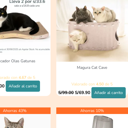
era:
es:
S/99.00.
S/69.90.
cador Olas Gatunas
Magura Cat Cave
lorado con
4.67
de 5
Valorado con
4.50
de 5
.00
Añadir al carrito
S/
99.00
S/
69.90
Añadir al carrito
l
El
El
El
Ahorras 43%
Ahorras 10%
recio
precio
precio
precio
riginal
actual
original
actual
ra:
es:
era:
es: