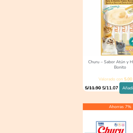
Churu – Sabor Atún y H
Bonito
Valorado con
5.00
S/
11.90
S/
11.07
Añadir
Ahorras 7%